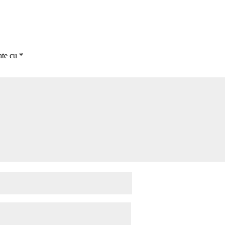
ate cu
*