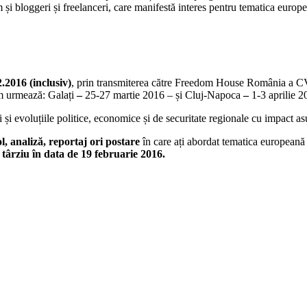
cum și bloggeri și freelanceri, care manifestă interes pentru tematica eur
.2016 (inclusiv)
, prin transmiterea către Freedom House România a CV-
m urmează: Galați
–
25-27 martie 2016 – și Cluj-Napoca
–
1-3 aprilie 2
și evoluțiile politice, economice și de securitate regionale cu impact 
l, analiză, reportaj ori postare
în care ați abordat tematica europeană 
l târziu în data de 19 februarie 2016.