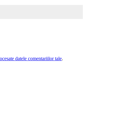
cesate datele comentariilor tale
.