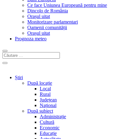
Ce face Uniunea Europeană pentru mine
Dincolo de România
Orașul uitat
Monitorizare parlamentari
Oamenii comunității
Orașul uitat
Prognoza meteo
Știri
După locație
Local
Rural
Județean
Național
După subiect
Administrație
Cultură
Economic
Educație
Actualitate