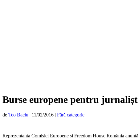
Burse europene pentru jurnaliști 
de
Teo Baciu
|
11/02/2016
|
Fără categorie
Reprezentanța Comisiei Europene și Freedom House România anunță des