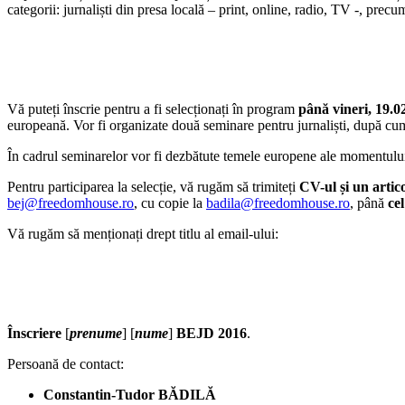
categorii: jurnaliști din presa locală – print, online, radio, TV -, pre
Vă puteți înscrie pentru a fi selecționați în program
până vineri, 19.02
europeană. Vor fi organizate două seminare pentru jurnaliști, după cu
În cadrul seminarelor vor fi dezbătute temele europene ale momentului 
Pentru participarea la selecție, vă rugăm să trimiteți
CV-ul și un artico
bej@freedomhouse.ro
, cu copie la
badila@freedomhouse.ro
, până
ce
Vă rugăm să menționați drept titlu al email-ului:
Înscriere
[
prenume
] [
nume
]
BEJD 2016
.
Persoană de contact:
Constantin-Tudor BĂDILĂ