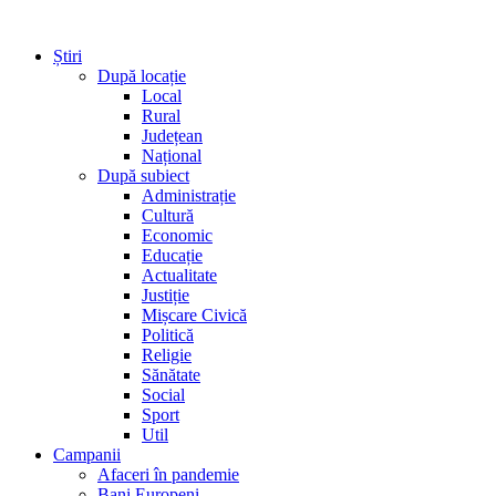
Știri
După locație
Local
Rural
Județean
Național
După subiect
Administrație
Cultură
Economic
Educație
Actualitate
Justiție
Mișcare Civică
Politică
Religie
Sănătate
Social
Sport
Util
Campanii
Afaceri în pandemie
Bani Europeni