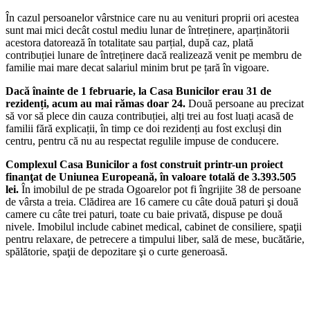
În cazul persoanelor vârstnice care nu au venituri proprii ori acestea
sunt mai mici decât costul mediu lunar de întreținere, aparținătorii
acestora datorează în totalitate sau parțial, după caz, plată
contribuției lunare de întreținere dacă realizează venit pe membru de
familie mai mare decat salariul minim brut pe țară în vigoare.
Dacă înainte de 1 februarie, la Casa Bunicilor erau 31 de
rezidenți, acum au mai rămas doar 24.
Două persoane au precizat
să vor să plece din cauza contribuției, alți trei au fost luați acasă de
familii fără explicații, în timp ce doi rezidenți au fost excluși din
centru, pentru că nu au respectat regulile impuse de conducere.
Complexul Casa Bunicilor a fost construit printr-un proiect
finanţat de Uniunea Europeană, în valoare totală de 3.393.505
lei.
În imobilul de pe strada Ogoarelor pot fi îngrijite 38 de persoane
de vârsta a treia. Clădirea are 16 camere cu câte două paturi şi două
camere cu câte trei paturi, toate cu baie privată, dispuse pe două
nivele. Imobilul include cabinet medical, cabinet de consiliere, spaţii
pentru relaxare, de petrecere a timpului liber, sală de mese, bucătărie,
spălătorie, spaţii de depozitare şi o curte generoasă.