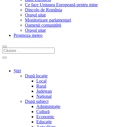
Ce face Uniunea Europeană pentru mine
Dincolo de România
Orașul uitat
Monitorizare parlamentari
Oamenii comunității
Orașul uitat
Prognoza meteo
Știri
După locație
Local
Rural
Județean
Național
După subiect
Administrație
Cultură
Economic
Educație
Actualitate