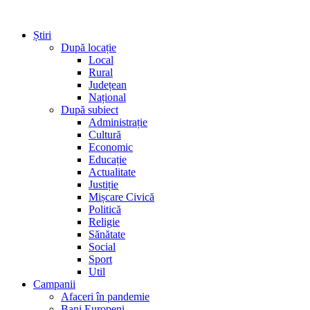
Știri
După locație
Local
Rural
Județean
Național
După subiect
Administrație
Cultură
Economic
Educație
Actualitate
Justiție
Mișcare Civică
Politică
Religie
Sănătate
Social
Sport
Util
Campanii
Afaceri în pandemie
Bani Europeni