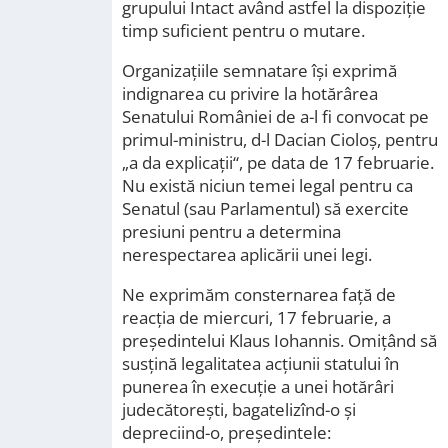
grupului Intact având astfel la dispoziție
timp suficient pentru o mutare.
Organizațiile semnatare îşi exprimă
indignarea cu privire la hotărârea
Senatului României de a-l fi convocat pe
primul-ministru, d-l Dacian Cioloş, pentru
„a da explicaţii“, pe data de 17 februarie.
Nu există niciun temei legal pentru ca
Senatul (sau Parlamentul) să exercite
presiuni pentru a determina
nerespectarea aplicării unei legi.
Ne exprimăm consternarea față de
reacţia de miercuri, 17 februarie, a
preşedintelui Klaus Iohannis. Omiţând să
susţină legalitatea acţiunii statului în
punerea în execuţie a unei hotărâri
judecătoreşti, bagatelizînd-o şi
depreciind-o, preşedintele: