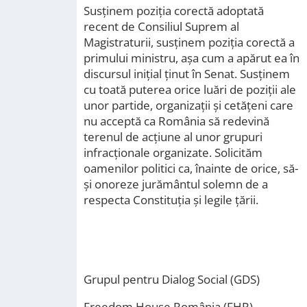
Susţinem poziţia corectă adoptată
recent de Consiliul Suprem al
Magistraturii, susţinem poziţia corectă a
primului ministru, aşa cum a apărut ea în
discursul iniţial ţinut în Senat. Susţinem
cu toată puterea orice luări de poziţii ale
unor partide, organizaţii şi cetăţeni care
nu acceptă ca România să redevină
terenul de acţiune al unor grupuri
infracţionale organizate. Solicităm
oamenilor politici ca, înainte de orice, să-
şi onoreze jurământul solemn de a
respecta Constituţia şi legile ţării.
Grupul pentru Dialog Social (GDS)
Freedom House România (FHR)