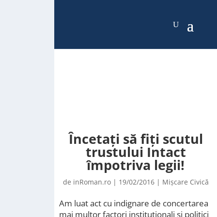
Încetaţi să fiţi scutul
trustului Intact
împotriva legii!
de
inRoman.ro
|
19/02/2016
|
Mișcare Civică
Am luat act cu indignare de concertarea
mai multor factori instituţionali şi politici