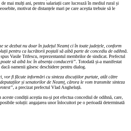
e mai mulți ani, pentru salariații care lucrează în mediul rural și
 deosebite, motivat de distanțele mari pe care aceștia trebuie să le
e se dezbat nu doar în județul Neamț ci în toate județele, conform
uții pentru ca lucrătorii poștali să aibă parte de concediu de odihnă.
a spus Vasile Trifescu, reprezentantul membrilor de sindicat. Prefectul
u poate să aibă loc în absența conducerii”
. Totodată și-a manifestat
 și dacă oamenii găsesc deschidere pentru dialog.
 vor fi făcute informări cu sinteza discuțiilor purtate, atât către
eputaților și senatorilor de Neamț, cărora le vom transmite sinteza
protest”
, a precizat prefectul Vlad Angheluță.
n aceste condiții aceștia nu-și pot efectua concediul de odihnă, care,
sibile soluții: angajarea unor înlocuitori pe o perioadă determinată