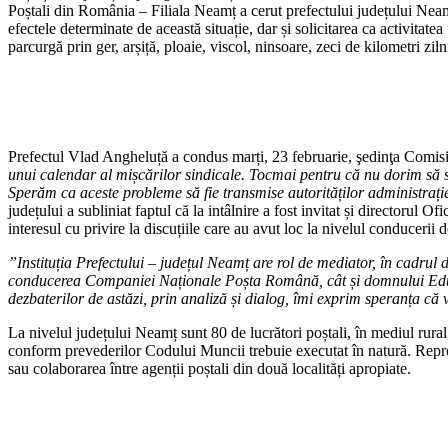
Poștali din România – Filiala Neamț a cerut prefectului județului Neamț
efectele determinate de această situație, dar și solicitarea ca activitatea
parcurgă prin ger, arșiță, ploaie, viscol, ninsoare, zeci de kilometri ziln
Prefectul Vlad Angheluță a condus marți, 23 februarie, şedinţa Comisie
unui calendar al mișcărilor sindicale. Tocmai pentru că nu dorim să se
Sperăm ca aceste probleme să fie transmise autorităților administrație
județului a subliniat faptul că la intâlnire a fost invitat și directorul
interesul cu privire la discuțiile care au avut loc la nivelul conducerii
”Instituția Prefectului – județul Neamț are rol de mediator, în cadrul d
conducerea Companiei Naționale Poșta Română, cât și domnului Eduard 
dezbaterilor de astăzi, prin analiză și dialog, îmi exprim speranța că vo
La nivelul județului Neamț sunt 80 de lucrători poștali, în mediul rural
conform prevederilor Codului Muncii trebuie executat în natură. Repre
sau colaborarea între agenții poștali din două localități apropiate.