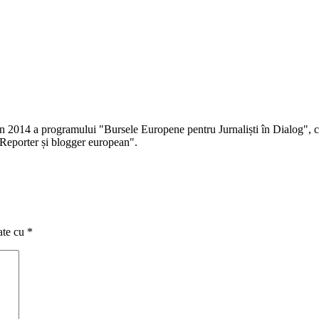
 în 2014 a programului "Bursele Europene pentru Jurnaliști în Dialog", co
Reporter și blogger european".
ate cu
*