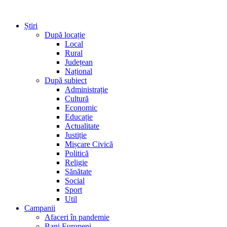
Știri
După locație
Local
Rural
Județean
Național
După subiect
Administrație
Cultură
Economic
Educație
Actualitate
Justiție
Mișcare Civică
Politică
Religie
Sănătate
Social
Sport
Util
Campanii
Afaceri în pandemie
Bani Europeni