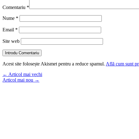
Comentariu
*
Nume
*
Email
*
Site web
Introdu Comentariu
Acest site folosește Akismet pentru a reduce spamul.
Află cum sunt pro
←
Articol mai vechi
Articol mai nou
→