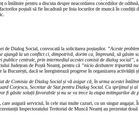
 o întâlnire pentru a discuta despre neacordarea concediilor de odihnă, d
 factorilor poștali să fie încadrată pe lista locurilor de muncă în condiții
ic.
i de Dialog Social, convocată la solicitarea poștașilor.
”Aceste problem
 ajungă la un conflict ci, dimpotrivă, dorim ca, împreună, să găsim sol
i publice centrale, prin intermediul acestei comisii de dialog social”
, 
 Oficiului Județean de Poștă Neamț, pentru că
”nicio dezbatere tripartită n
 de la București, dacă se înregistrează progrese în organizarea activității
at de Comisia de Dialog Social și vă asigur că, în urma acestei întâlniri,
Corjescu, Secretar de Stat pentru Dialog Social. Cu sprijinul și al d
r fi găsite soluții favorabile și nu se va trece la etapa mitingurilor de 
, care asigură serviciul, în cele mai multe cazuri, cu un singur angajat. Î
zentanții Inspectoratului Teritorial de Muncă Neamț au prezentat două po