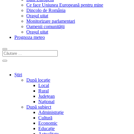
Ce face Uniunea Europeană pentru mine
Dincolo de România
Orașul uitat
Monitorizare parlamentari
Oamenii comunității
Orașul uitat
Prognoza meteo
Știri
După locație
Local
Rural
Județean
Național
După subiect
Administrație
Cultură
Economic
Educație
Actualitate