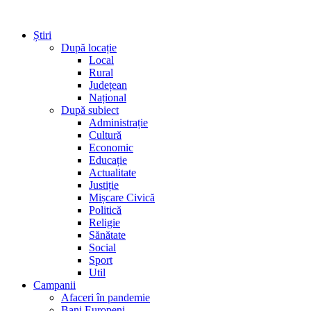
Știri
După locație
Local
Rural
Județean
Național
După subiect
Administrație
Cultură
Economic
Educație
Actualitate
Justiție
Mișcare Civică
Politică
Religie
Sănătate
Social
Sport
Util
Campanii
Afaceri în pandemie
Bani Europeni