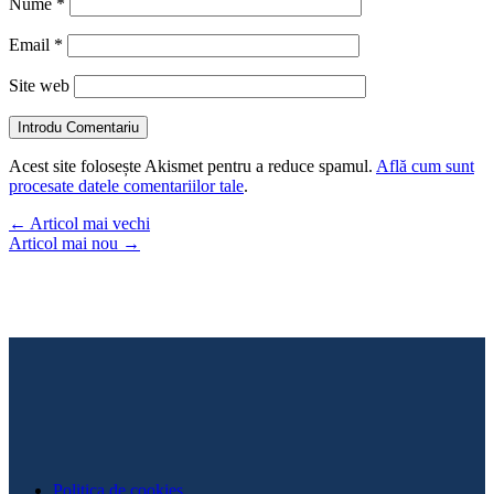
Nume
*
Email
*
Site web
Introdu Comentariu
Acest site folosește Akismet pentru a reduce spamul.
Află cum sunt
procesate datele comentariilor tale
.
←
Articol mai vechi
Articol mai nou
→
Politica de cookies