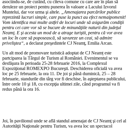
asociindu-se, de curând, cu cîteva comune cu care are în plan să
deruleze un proiect pentru punerea în valoare a Lacului Izvorul
Muntelui, dar vor urma şi altele.
„Amenajarea parcărilor publice
reprezintă lucruri simple, care puse la punct au efect nemaipomenit!
Vom identifica mai multe astfel de locuri unde să asigurăm condiţii
pentru cei care vor să se bucure de minunăţiile naturii din judeţul
Neamţ. E şi acesta un mod de a atrage turiştii, pentru că vor avea
un loc în care să poposească, să savureze un ceai, să admire
priveliştea“
, a declarat preşedintele CJ Neamţ, Emilia Arcan.
Un alt mod de promovare turistică adoptat de CJ Neamț este
partciparea la Târgul de Turism al României. Evenimentul se va
desfăşura în perioada 25-28 februarie 2016, la Complexul
Expoziţional ROMEXPO Bucureşti. Deschiderea oficială va avea
loc pe 25 februarie, la ora 11. De joi şi până duminică, 25 – 28
februarie, standurile din târg vor fi deschise, în aşteptarea publicului,
între orele 10 şi 18, cu excepţia ultimei zile, când programul va fi
redus până la ora 16.
Joi, în pavilionul unde se află standul amenajat de CJ Neamţ şi cel al
Autorităţii Naţionale pentru Turism, va avea loc un spectacol