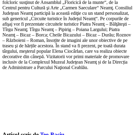
folcloric susţinut de Ansamblul „Floricică de la munte“, de la
Centrul pentru Cultură şi Arte „Carmen Saeculare“ Neamţ. Consiliul
Judeţean Neamţ participă la această ediţie cu un stand personalizat,
sub genericul „Circuite turistice în Județul Neamț“. Pe corpurile de
afişaj vor fi prezentate circuitele turistice Piatra Neamţ – Bălţăteşti –
Tîrgu Neamţ; Tîrgu Neamţ – Pipirig – Poiana Largului; Piatra
Neamţ – Bicaz – Borca; Cheile Bicazului – Bicaz – Durău; Roznov
– Războieni – Roman, însoțite de imagini ale unor obiective de pe
traseu şi de hărțile acestora. În stand va fi prezent, pe toată durata
târgului, meşterul popular Elena Ciocârlan, care va realiza obiecte
decorative din cânepă. Vizitatorii vor primi materiale de promovare
inclusiv de la Complexul Muzeal Judeţean Neamţ și de la Direcția
de Administrare a Parcului Naţional Ceahlău.
Articol scris de
Teo Baciu