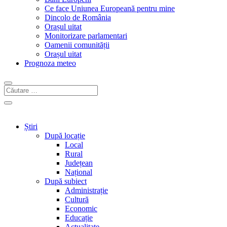
Ce face Uniunea Europeană pentru mine
Dincolo de România
Orașul uitat
Monitorizare parlamentari
Oamenii comunității
Orașul uitat
Prognoza meteo
Știri
După locație
Local
Rural
Județean
Național
După subiect
Administrație
Cultură
Economic
Educație
Actualitate