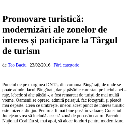
Promovare turistică:
modernizări ale zonelor de
interes și paticipare la Târgul
de turism
de
Teo Baciu
|
23/02/2016
|
Fără categorie
Punctul de pe marginea DN15, din comuna Pângărați, de unde se
poate admira lacul Pângărați, dar și păsările care stau pe luciul apei –
rațe, lebede și alte păsări -, a fost remarcat de turiști de mai multă
vreme. Oamenii se opresc, admiră peisajul, fac fotografii și pleacă
mai departe. Ceea ce umbrește, uneori acest punct de interes turistic
este mizeria din jur. Pentru a fi mai bine pusă în valoare, Consiliul
Județean vrea să includă această zonă de popas în cadrul Parcului
Național Ceahlău și, mai apoi, să aloce fonduri pentru modernizare.