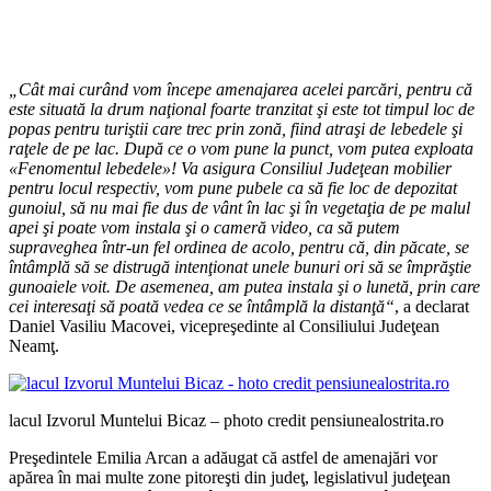
„Cât mai curând vom începe amenajarea acelei parcări, pentru că
este situată la drum naţional foarte tranzitat şi este tot timpul loc de
popas pentru turiştii care trec prin zonă, fiind atraşi de lebedele şi
raţele de pe lac. După ce o vom pune la punct, vom putea exploata
«Fenomentul lebedele»! Va asigura Consiliul Judeţean mobilier
pentru locul respectiv, vom pune pubele ca să fie loc de depozitat
gunoiul, să nu mai fie dus de vânt în lac şi în vegetaţia de pe malul
apei şi poate vom instala şi o cameră video, ca să putem
supraveghea într-un fel ordinea de acolo, pentru că, din păcate, se
întâmplă să se distrugă intenţionat unele bunuri ori să se împrăştie
gunoaiele voit. De asemenea, am putea instala şi o lunetă, prin care
cei interesaţi să poată vedea ce se întâmplă la distanţă“
, a declarat
Daniel Vasiliu Macovei, vicepreşedinte al Consiliului Judeţean
Neamţ.
lacul Izvorul Muntelui Bicaz – photo credit pensiunealostrita.ro
Preşedintele Emilia Arcan a adăugat că astfel de amenajări vor
apărea în mai multe zone pitoreşti din judeţ, legislativul judeţean