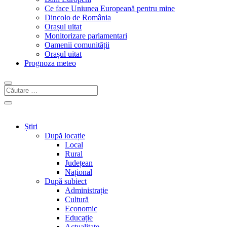
Ce face Uniunea Europeană pentru mine
Dincolo de România
Orașul uitat
Monitorizare parlamentari
Oamenii comunității
Orașul uitat
Prognoza meteo
Știri
După locație
Local
Rural
Județean
Național
După subiect
Administrație
Cultură
Economic
Educație
Actualitate