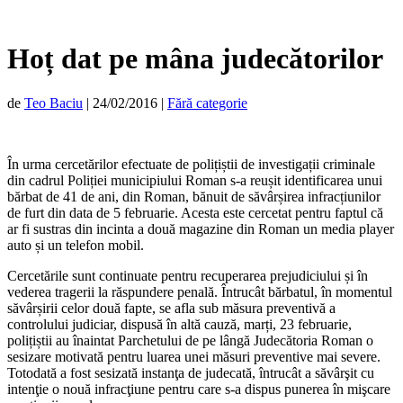
Hoț dat pe mâna judecătorilor
de
Teo Baciu
|
24/02/2016
|
Fără categorie
În urma cercetărilor efectuate de polițiștii de investigații criminale
din cadrul Poliției municipiului Roman s-a reușit identificarea unui
bărbat de 41 de ani, din Roman, bănuit de săvârșirea infracțiunilor
de furt din data de 5 februarie. Acesta este cercetat pentru faptul că
ar fi sustras din incinta a două magazine din Roman un media player
auto și un telefon mobil.
Cercetările sunt continuate pentru recuperarea prejudiciului și în
vederea tragerii la răspundere penală. Întrucât bărbatul, în momentul
săvârșirii celor două fapte, se afla sub măsura preventivă a
controlului judiciar, dispusă în altă cauză, marți, 23 februarie,
polițiștii au înaintat Parchetului de pe lângă Judecătoria Roman o
sesizare motivată pentru luarea unei măsuri preventive mai severe.
Totodată a fost sesizată instanţa de judecată, întrucât a săvârşit cu
intenţie o nouă infracţiune pentru care s-a dispus punerea în mişcare