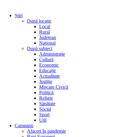
Știri
După locație
Local
Rural
Județean
Național
După subiect
Administrație
Cultură
Economic
Educație
Actualitate
Justiție
Mișcare Civică
Politică
Religie
Sănătate
Social
Sport
Util
Campanii
Afaceri în pandemie
Bani Europeni