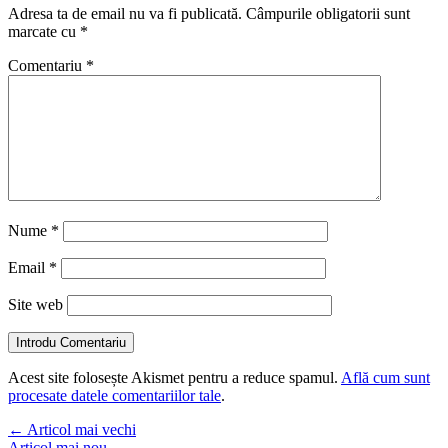
Adresa ta de email nu va fi publicată.
Câmpurile obligatorii sunt
marcate cu
*
Comentariu
*
Nume
*
Email
*
Site web
Introdu Comentariu
Acest site folosește Akismet pentru a reduce spamul.
Află cum sunt
procesate datele comentariilor tale
.
←
Articol mai vechi
Articol mai nou
→