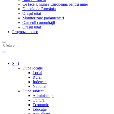
Ce face Uniunea Europeană pentru mine
Dincolo de România
Orașul uitat
Monitorizare parlamentari
Oamenii comunității
Orașul uitat
Prognoza meteo
Știri
După locație
Local
Rural
Județean
Național
După subiect
Administrație
Cultură
Economic
Educație
Actualitate