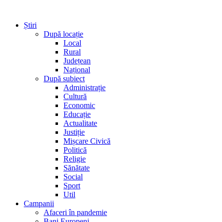
Știri
După locație
Local
Rural
Județean
Național
După subiect
Administrație
Cultură
Economic
Educație
Actualitate
Justiție
Mișcare Civică
Politică
Religie
Sănătate
Social
Sport
Util
Campanii
Afaceri în pandemie
Bani Europeni