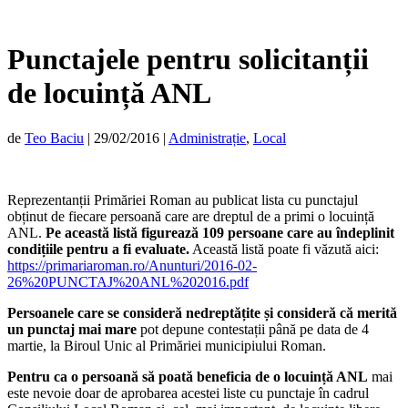
Punctajele pentru solicitanții
de locuință ANL
de
Teo Baciu
|
29/02/2016
|
Administrație
,
Local
Reprezentanții Primăriei Roman au publicat lista cu punctajul
obținut de fiecare persoană care are dreptul de a primi o locuință
ANL.
Pe această listă figurează 109 persoane care au îndeplinit
condițiile pentru a fi evaluate.
Această listă poate fi văzută aici:
https://primariaroman.ro/Anunturi/2016-02-
26%20PUNCTAJ%20ANL%202016.pdf
Persoanele care se consideră nedreptățite și consideră că merită
un punctaj mai mare
pot depune contestații până pe data de 4
martie, la Biroul Unic al Primăriei municipiului Roman.
Pentru ca o persoană să poată beneficia de o locuință ANL
mai
este nevoie doar de aprobarea acestei liste cu punctaje în cadrul