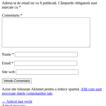
Adresa ta de email nu va fi publicată.
Câmpurile obligatorii sunt
marcate cu
*
Comentariu
*
Nume
*
Email
*
Site web
Introdu Comentariu
Acest site folosește Akismet pentru a reduce spamul.
Află cum sunt
procesate datele comentariilor tale
.
←
Articol mai vechi
Articol mai nou
→