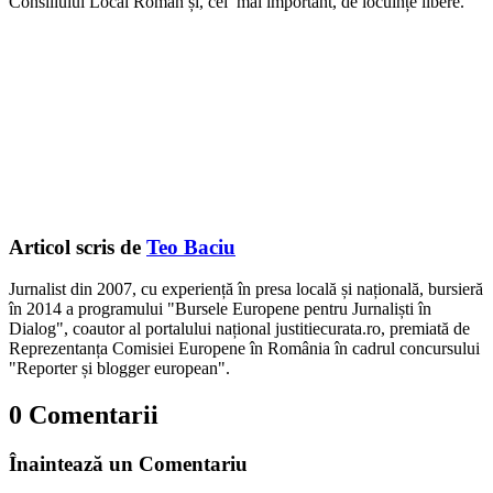
Consiliului Local Roman și, cel mai important, de locuințe libere.
Articol scris de
Teo Baciu
Jurnalist din 2007, cu experiență în presa locală și națională, bursieră
în 2014 a programului "Bursele Europene pentru Jurnaliști în
Dialog", coautor al portalului național justitiecurata.ro, premiată de
Reprezentanța Comisiei Europene în România în cadrul concursului
"Reporter și blogger european".
0 Comentarii
Înaintează un Comentariu