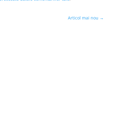
Articol mai nou
→
confidențialitate
Termeni și condiții
Contact