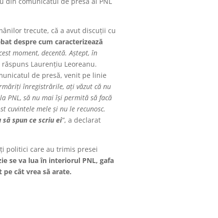
anu din comunicatul de presă al PNL
nilor trecute, că a avut discuții cu
rebat despre cum caracterizează
 acest moment, decentă. Aștept, în
a răspuns Laurențiu Leoreanu.
municatul de presă, venit pe linie
rmăriți înregistrările, ați văzut că nu
 la PNL, să nu mai își permită să facă
st cuvintele mele și nu le recunosc.
u să spun ce scriu ei
”
, a declarat
politici care au trimis presei
ie se va lua în interiorul PNL, gafa
 pe cât vrea să arate.