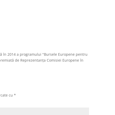
ieră în 2014 a programului "Bursele Europene pentru
ro, premiată de Reprezentanța Comisiei Europene în
rcate cu
*