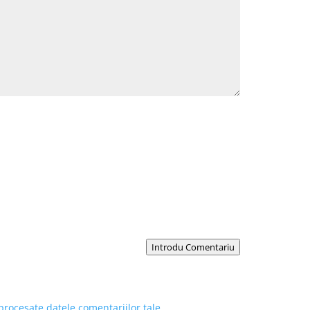
Introdu Comentariu
procesate datele comentariilor tale
.