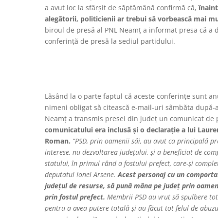
a avut loc la sfârșit de săptămână confirmă că,
înaint
alegătorii, politicienii ar trebui să vorbească mai mu
biroul de presă al PNL Neamț a informat presa că a do
conferință de presă la sediul partidului.
Lăsând la o parte faptul că aceste conferințe sunt anu
nimeni obligat să citească e-mail-uri sâmbăta după-
Neamț a transmis presei din județ un comunicat de p
comunicatului era inclusă și o declarație a lui Lau
Roman.
”PSD, prin oamenii săi, au avut ca principală 
interese, nu dezvoltarea județului, și a beneficiat de comp
statului, în primul rând a fostului prefect, care-și comp
deputatul Ionel Arsene.
Acest personaj cu un comporta
județul de resurse, să pună mâna pe județ prin oamenii 
prin fostul prefect.
Membrii PSD au vrut să spulbere tot 
pentru a avea putere totală și au făcut tot felul de abuzu