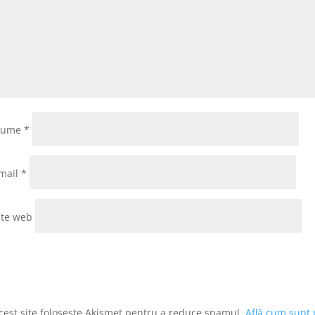
Nume
*
mail
*
ite web
cest site folosește Akismet pentru a reduce spamul.
Află cum sunt 