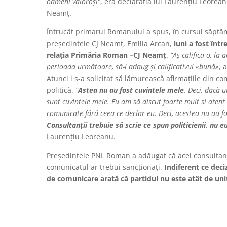
oameni valoroși”
, era declarația lui Laurențiu Leore
Neamț.
Întrucât primarul Romanului a spus, în cursul săptămâ
președintele CJ Neamț, Emilia Arcan,
luni a fost înt
relația Primăria Roman –CJ Neamț
.
”Aș califica-o, la
perioada următoare, să-i adaug și calificativul «bună»
, 
Atunci i s-a solicitat să lămurească afirmațiile din co
politică.
”
Astea nu au fost cuvintele mele
. Deci, dacă u
sunt cuvintele mele. Eu am să discut foarte mult și atent
comunicate fără ceea ce declar eu. Deci, acestea nu au fo
Consultanții trebuie să scrie ce spun politicienii, nu e
Laurențiu Leoreanu.
Președintele PNL Roman a adăugat că acei consultanți 
comunicatul ar trebui sancționați.
Indiferent ce deciz
de comunicare arată că partidul nu este atât de unit