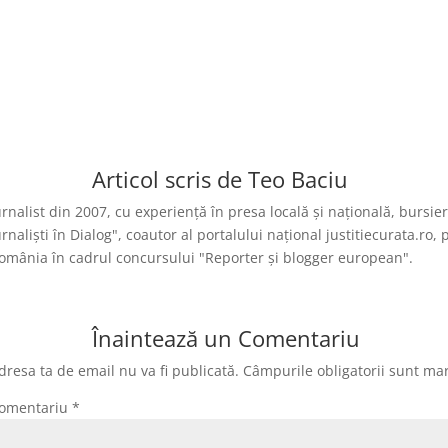
Articol scris de
Teo Baciu
urnalist din 2007, cu experiență în presa locală și națională, burs
urnaliști în Dialog", coautor al portalului național justitiecurata.
omânia în cadrul concursului "Reporter și blogger european".
Înaintează un Comentariu
dresa ta de email nu va fi publicată.
Câmpurile obligatorii sunt ma
omentariu
*