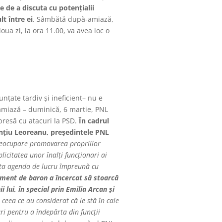
e de a discuta cu potențialii
lt între ei
. Sâmbătă după-amiază,
ua zi, la ora 11.00, va avea loc o
nțate tardiv și ineficient– nu e
amiază – duminică, 6 martie, PNL
resă cu atacuri la PSD.
În cadrul
rențiu Leoreanu, președintele PNL
preocupare promovarea propriilor
licitatea unor înalți funcționari ai
leta agenda de lucru împreună cu
ment de baron a încercat să stoarcă
lui, în special prin Emilia Arcan și
ceea ce au considerat că le stă în cale
ri pentru a îndepărta din funcții