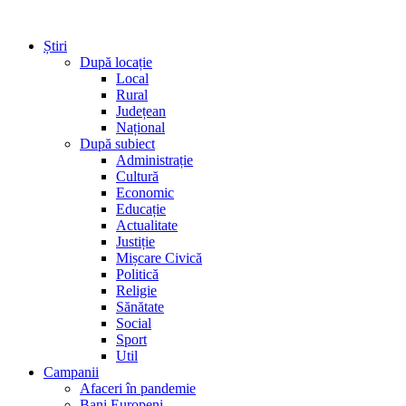
Știri
După locație
Local
Rural
Județean
Național
După subiect
Administrație
Cultură
Economic
Educație
Actualitate
Justiție
Mișcare Civică
Politică
Religie
Sănătate
Social
Sport
Util
Campanii
Afaceri în pandemie
Bani Europeni