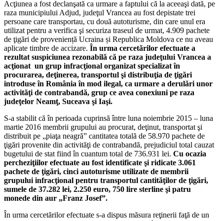
Acţiunea a fost declanşată ca urmare a faptului că la aceeaşi dată, pe
raza municipiului Adjud, judeţul Vrancea au fost depistate trei
persoane care transportau, cu două autoturisme, din care unul era
utilizat pentru a verifica şi securiza traseul de urmat, 4.909 pachete
de ţigări de proveniență Ucraina și Republica Moldova ce nu aveau
aplicate timbre de accizare.
În urma cercetărilor efectuate a
rezultat suspiciunea rezonabilă că pe raza judeţului Vrancea a
acţionat un grup infracţional organizat specializat în
procurarea, deţinerea, transportul şi distribuţia de ţigări
introduse în România în mod ilegal, ca urmare a derulări unor
activităţi de contrabandă, grup ce avea conexiuni pe raza
judeţelor Neamţ, Suceava şi Iaşi.
S-a stabilit că în perioada cuprinsă între luna noiembrie 2015 – luna
martie 2016 membrii grupului au procurat, deţinut, transportat şi
distribuit pe „piaţa neagră” cantitatea totală de 58.970 pachete de
ţigări provenite din activităţi de contrabandă, prejudiciul total cauzat
bugetului de stat fiind în cuantum total de 736.931 lei.
Cu ocazia
percheziţiilor efectuate au fost identificate şi ridicate 3.061
pachete de ţigări, cinci autoturisme utilizate de membrii
grupului infracţional pentru transportul cantităţilor de ţigări,
sumele de 37.282 lei, 2.250 euro, 750 lire sterline şi patru
monede din aur „Franz Josef”.
În urma cercetărilor efectuate s-a dispus măsura reţinerii faţă de un