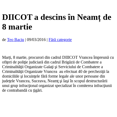
DIICOT a descins în Neamț de
8 martie
de
Teo Baciu
|
09/03/2016
|
Fără categorie
Marți, 8 martie, procurori din cadrul DIIICOT Vrancea împreună cu
ofiţeri de poliţie judiciară din cadrul Brigăzii de Combatere a
Criminalităţii Organizate Galaţi şi Serviciului de Combatere a
Criminalităţii Organizate Vrancea au efectuat 40 de percheziţii la
domiciliile şi locuinţele fără forme legale ale unor persoane din
judeţele Vrancea, Suceava, Neamţ şi Iaşi în scopul destructurării
unui grup infracţional organizat specializat în comiterea infracţiunii
de contrabandă cu ţigări.