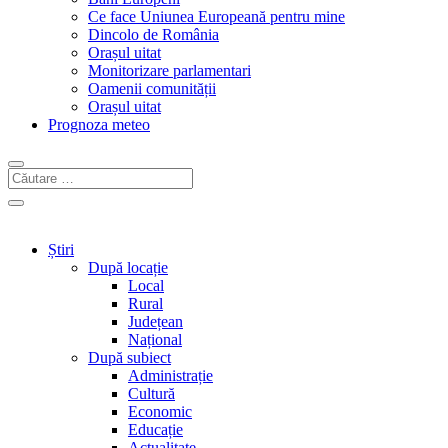
Ce face Uniunea Europeană pentru mine
Dincolo de România
Orașul uitat
Monitorizare parlamentari
Oamenii comunității
Orașul uitat
Prognoza meteo
Știri
După locație
Local
Rural
Județean
Național
După subiect
Administrație
Cultură
Economic
Educație
Actualitate