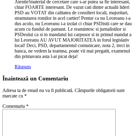
Atentie!material de cercetare care s-ar putea sa fie interesant,
chiar FOARTE interesant. De vazut cati dintre actualii lideri
PSD au VOTAT din calitatea de consilieri locali, majoritari,
stramutarea romilor in acel cartier! Pentur ca nu Leoreanu i-a
dus acolo, nu Leoreanu i-a izolat ci chiar PSDistii care se dau
acum cu fundul de pamant. Le reamintesc si jurnalistilor si
PSDeului ca si in mandatul lui carpusor si in primul mandat a
lui Leoreanu AU AVUT MAJORITATEA in forul legislativ
local! Deci, PSD, departamentul comunicare, nota 2, treci in
banca, ne vedem la toamna, poate vii mai pregatit, examenul
din primavara asta l-ai picat deja!
Răspuns
Înaintează un Comentariu
Adresa ta de email nu va fi publicată.
Câmpurile obligatorii sunt
marcate cu
*
Comentariu
*