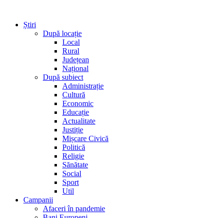
Știri
După locație
Local
Rural
Județean
Național
După subiect
Administrație
Cultură
Economic
Educație
Actualitate
Justiție
Mișcare Civică
Politică
Religie
Sănătate
Social
Sport
Util
Campanii
Afaceri în pandemie
Bani Europeni