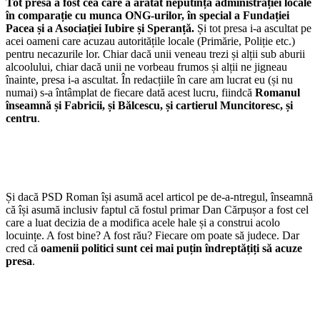
Tot presa a fost cea care a arătat neputința administrației locale
în comparație cu munca ONG-urilor, în special a Fundației
Pacea și a Asociației Iubire și Speranță.
Și tot presa i-a ascultat pe
acei oameni care acuzau autoritățile locale (Primărie, Poliție etc.)
pentru necazurile lor. Chiar dacă unii veneau trezi și alții sub aburii
alcoolului, chiar dacă unii ne vorbeau frumos și alții ne jigneau
înainte, presa i-a ascultat. În redacțiile în care am lucrat eu (și nu
numai) s-a întâmplat de fiecare dată acest lucru, fiindcă
Romanul
înseamnă și Fabricii, și Bălcescu, și cartierul Muncitoresc, și
centru
.
Și dacă PSD Roman își asumă acel articol pe de-a-ntregul, înseamnă
că își asumă inclusiv faptul că fostul primar Dan Cărpușor a fost cel
care a luat decizia de a modifica acele hale și a construi acolo
locuințe. A fost bine? A fost rău? Fiecare om poate să judece. Dar
cred că
oamenii politici sunt cei mai puțin îndreptățiți să acuze
presa
.