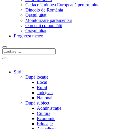
Ce face Uniunea Europeană pentru mine
Dincolo de România
Orașul uitat
Monitorizare parlamentari
Oamenii comunității
Orașul uitat
Prognoza meteo
Știri
După locație
Local
Rural
Județean
Național
După subiect
Administrație
Cultură
Economic
Educație
Actualitate