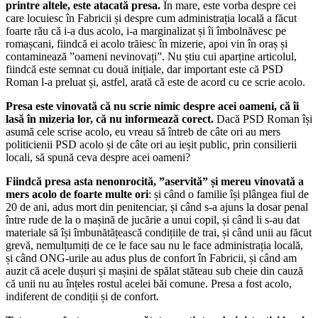
printre altele, este atacată presa.
În mare, este vorba despre cei
care locuiesc în Fabricii și despre cum administrația locală a făcut
foarte rău că i-a dus acolo, i-a marginalizat și îi îmbolnăvesc pe
romașcani, fiindcă ei acolo trăiesc în mizerie, apoi vin în oraș și
contaminează ”oameni nevinovați”. Nu știu cui aparține articolul,
fiindcă este semnat cu două inițiale, dar important este că PSD
Roman l-a preluat și, astfel, arată că este de acord cu ce scrie acolo.
Presa este vinovată că nu scrie nimic despre acei oameni, că îi
lasă în mizeria lor, că nu informează corect.
Dacă PSD Roman își
asumă cele scrise acolo, eu vreau să întreb de câte ori au mers
politicienii PSD acolo și de câte ori au ieșit public, prin consilierii
locali, să spună ceva despre acei oameni?
Fiindcă presa asta nenonrocită, ”aservită” și mereu vinovată a
mers acolo de foarte multe ori
: și când o familie își plângea fiul de
20 de ani, adus mort din penitenciar, și când s-a ajuns la dosar penal
între rude de la o mașină de jucărie a unui copil, și când li s-au dat
materiale să își îmbunătățească condițiile de trai, și când unii au făcut
grevă, nemulțumiți de ce le face sau nu le face administrația locală,
și când ONG-urile au adus plus de confort în Fabricii, și când am
auzit că acele dușuri și mașini de spălat stăteau sub cheie din cauză
că unii nu au înțeles rostul acelei băi comune. Presa a fost acolo,
indiferent de condiții și de confort.