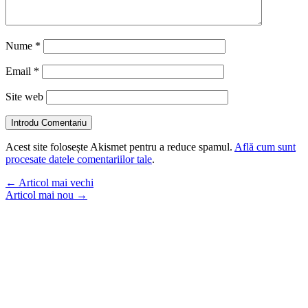
Nume
*
Email
*
Site web
Introdu Comentariu
Acest site folosește Akismet pentru a reduce spamul.
Află cum sunt
procesate datele comentariilor tale
.
←
Articol mai vechi
Articol mai nou
→