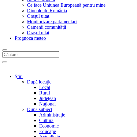
Ce face Uniunea Europeană pentru mine
Dincolo de România
Orașul uitat
Monitorizare parlamentari
Oamenii comunității
Orașul uitat
Prognoza meteo
Știri
După locație
Local
Rural
Județean
Național
După subiect
Administrație
Cultură
Economic
Educație
Actualitate