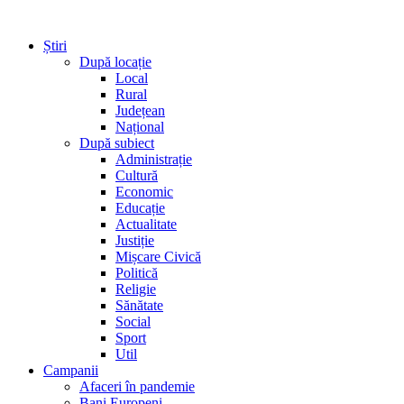
Știri
După locație
Local
Rural
Județean
Național
După subiect
Administrație
Cultură
Economic
Educație
Actualitate
Justiție
Mișcare Civică
Politică
Religie
Sănătate
Social
Sport
Util
Campanii
Afaceri în pandemie
Bani Europeni