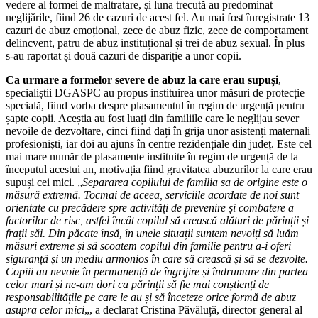
vedere al formei de maltratare, și luna trecută au predominat
neglijările, fiind 26 de cazuri de acest fel. Au mai fost înregistrate 13
cazuri de abuz emoțional, zece de abuz fizic, zece de comportament
delincvent, patru de abuz instituțional și trei de abuz sexual. În plus
s-au raportat și două cazuri de dispariție a unor copii.
Ca urmare a formelor severe de abuz la care erau supuși
,
specialiștii DGASPC au propus instituirea unor măsuri de protecție
specială, fiind vorba despre plasamentul în regim de urgență pentru
șapte copii. Aceștia au fost luați din familiile care le neglijau sever
nevoile de dezvoltare, cinci fiind dați în grija unor asistenți maternali
profesioniști, iar doi au ajuns în centre rezidențiale din județ. Este cel
mai mare număr de plasamente instituite în regim de urgență de la
începutul acestui an, motivația fiind gravitatea abuzurilor la care erau
supuși cei mici. „
Separarea copilului de familia sa de origine este o
măsură extremă. Tocmai de aceea, serviciile acordate de noi sunt
orientate cu precădere spre activități de prevenire și combatere a
factorilor de risc, astfel încât copilul să crească alături de părinții și
frații săi. Din păcate însă, în unele situații suntem nevoiți să luăm
măsuri extreme și să scoatem copilul din familie pentru a-i oferi
siguranță și un mediu armonios în care să crească și să se dezvolte.
Copiii au nevoie în permanență de îngrijire și îndrumare din partea
celor mari și ne-am dori ca părinții să fie mai conștienți de
responsabilitățile pe care le au și să înceteze orice formă de abuz
asupra celor mici
„, a declarat Cristina Păvăluță, director general al