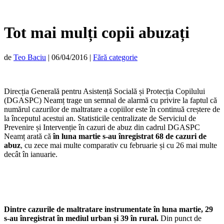
Tot mai mulți copii abuzați
de
Teo Baciu
|
06/04/2016
|
Fără categorie
Direcția Generală pentru Asistență Socială și Protecția Copilului
(DGASPC) Neamț trage un semnal de alarmă cu privire la faptul că
numărul cazurilor de maltratare a copiilor este în continuă creștere de
la începutul acestui an. Statisticile centralizate de Serviciul de
Prevenire și Intervenție în cazuri de abuz din cadrul DGASPC
Neamț arată că
în luna martie s-au înregistrat 68 de cazuri de
abuz
, cu zece mai multe comparativ cu februarie și cu 26 mai multe
decât în ianuarie.
Dintre cazurile de maltratare instrumentate în luna martie, 29
s-au înregistrat în mediul urban și 39 în rural.
Din punct de