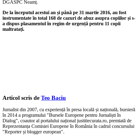
DGASPC Neamț.
De la începutul acestui an și până pe 31 martie 2016, au fost
instrumentate în total 168 de cazuri de abuz asupra copiilor și s-
a dispus plasamentul în regim de urgență pentru 11 copii
maltratați.
Articol scris de
Teo Baciu
Jurnalist din 2007, cu experiență în presa locală și națională, bursieră
în 2014 a programului "Bursele Europene pentru Jurnaliști în
Dialog", coautor al portalului național justitiecurata.ro, premiată de
Reprezentanța Comisiei Europene în România în cadrul concursului
"Reporter și blogger european".