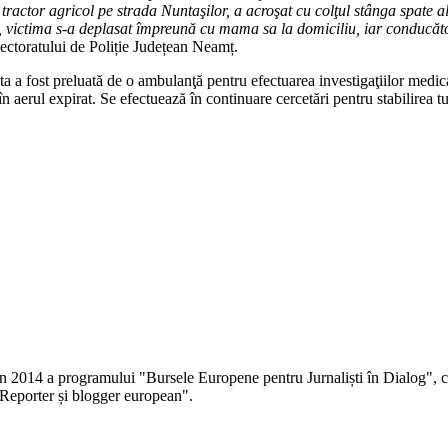
ractor agricol pe strada Nuntaşilor, a acroşat cu colţul stânga spate al
 victima s-a deplasat împreună cu mama sa la domiciliu, iar conducător
pectoratului de Poliție Județean Neamț.
a a fost preluată de o ambulanţă pentru efectuarea investigaţiilor medica
în aerul expirat. Se efectuează în continuare cercetări pentru stabilirea t
 în 2014 a programului "Bursele Europene pentru Jurnaliști în Dialog", co
Reporter și blogger european".