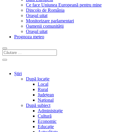
Ce face Uniunea Europeană pentru mine
Dincolo de România
Orașul uitat
Monitorizare parlamentari
Oamenii comunității
Orașul uitat
Prognoza meteo
Știri
După locație
Local
Rural
Județean
Național
După subiect
Administrație
Cultură
Economic
Educație
Actualitate