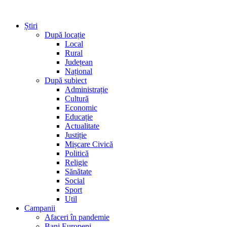
Știri
După locație
Local
Rural
Județean
Național
După subiect
Administrație
Cultură
Economic
Educație
Actualitate
Justiție
Mișcare Civică
Politică
Religie
Sănătate
Social
Sport
Util
Campanii
Afaceri în pandemie
Bani Europeni