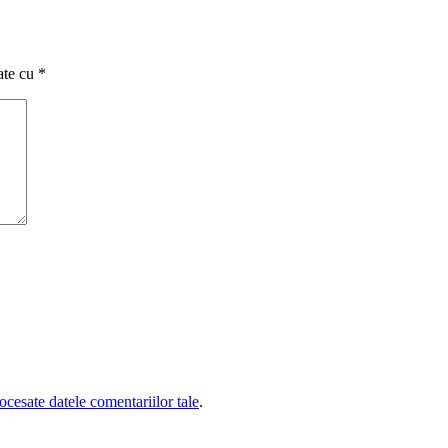
ate cu
*
cesate datele comentariilor tale
.