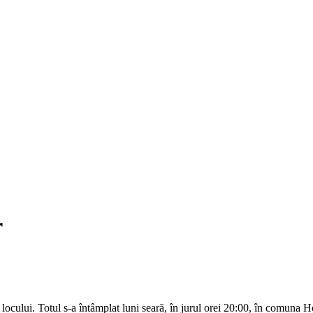
r
ața locului. Totul s-a întâmplat luni seară, în jurul orei 20:00, în comuna 