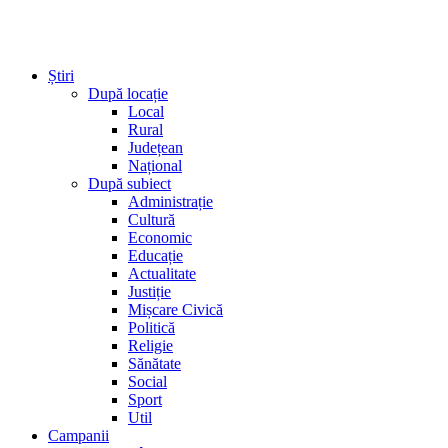
Știri
După locație
Local
Rural
Județean
Național
După subiect
Administrație
Cultură
Economic
Educație
Actualitate
Justiție
Mișcare Civică
Politică
Religie
Sănătate
Social
Sport
Util
Campanii