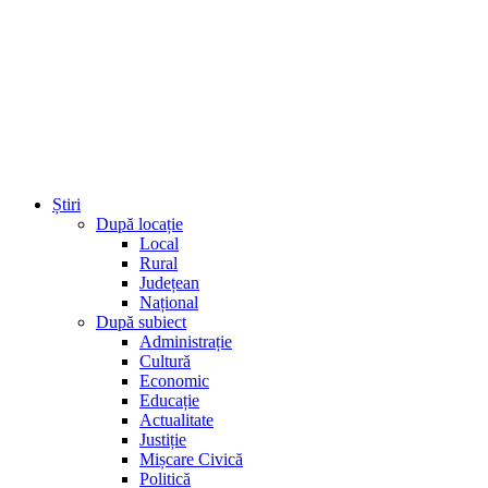
Știri
După locație
Local
Rural
Județean
Național
După subiect
Administrație
Cultură
Economic
Educație
Actualitate
Justiție
Mișcare Civică
Politică