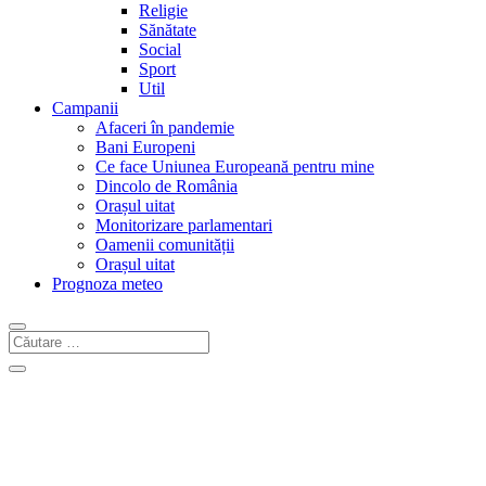
Religie
Sănătate
Social
Sport
Util
Campanii
Afaceri în pandemie
Bani Europeni
Ce face Uniunea Europeană pentru mine
Dincolo de România
Orașul uitat
Monitorizare parlamentari
Oamenii comunității
Orașul uitat
Prognoza meteo