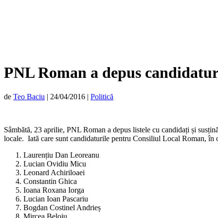
PNL Roman a depus candidaturil
de
Teo Baciu
|
24/04/2016
|
Politică
Sâmbătă, 23 aprilie, PNL Roman a depus listele cu candidați și susținăt
locale. Iată care sunt candidaturile pentru Consiliul Local Roman, în ord
Laurențiu Dan Leoreanu
Lucian Ovidiu Micu
Leonard Achiriloaei
Constantin Ghica
Ioana Roxana Iorga
Lucian Ioan Pascariu
Bogdan Costinel Andrieș
Mircea Beloiu