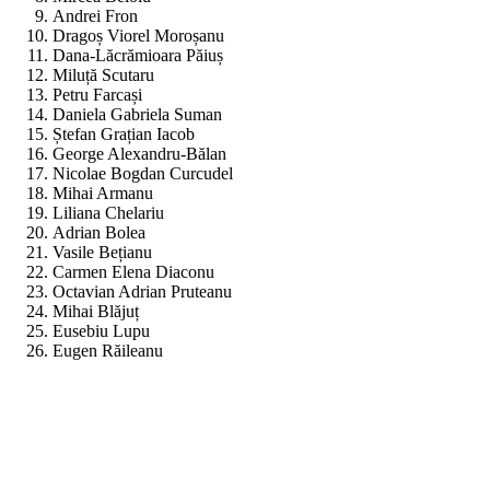
Andrei Fron
Dragoș Viorel Moroșanu
Dana-Lăcrămioara Păiuș
Miluță Scutaru
Petru Farcași
Daniela Gabriela Suman
Ștefan Grațian Iacob
George Alexandru-Bălan
Nicolae Bogdan Curcudel
Mihai Armanu
Liliana Chelariu
Adrian Bolea
Vasile Bețianu
Carmen Elena Diaconu
Octavian Adrian Pruteanu
Mihai Blăjuț
Eusebiu Lupu
Eugen Răileanu