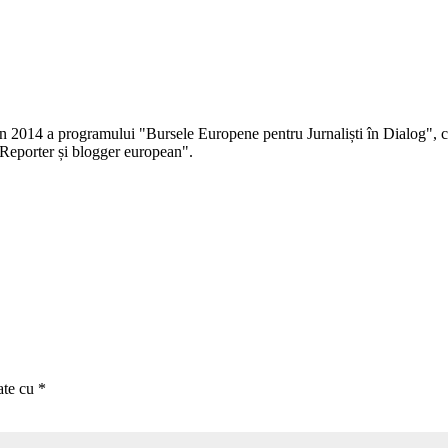
 în 2014 a programului "Bursele Europene pentru Jurnaliști în Dialog", co
Reporter și blogger european".
ate cu
*