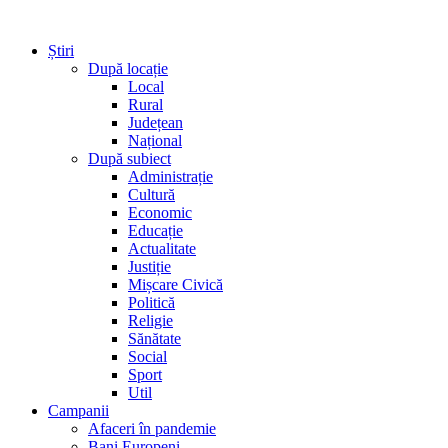
Știri
După locație
Local
Rural
Județean
Național
După subiect
Administrație
Cultură
Economic
Educație
Actualitate
Justiție
Mișcare Civică
Politică
Religie
Sănătate
Social
Sport
Util
Campanii
Afaceri în pandemie
Bani Europeni