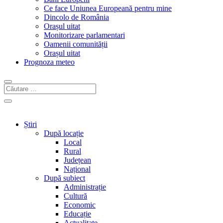
Ce face Uniunea Europeană pentru mine
Dincolo de România
Orașul uitat
Monitorizare parlamentari
Oamenii comunității
Orașul uitat
Prognoza meteo
Știri
După locație
Local
Rural
Județean
Național
După subiect
Administrație
Cultură
Economic
Educație
Actualitate