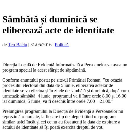
Sâmbătă și duminică se
eliberează acte de identitate
de
Teo Baciu
|
31/05/2016
|
Politică
Direcția Locală de Evidență Informatizată a Persoanelor va avea un
program special la acest sfârșit de săptămână.
Conform anunțului postat pe site-ul Primăriei Roman, ”cu ocazia
procesului electoral din data de 5 iunie, eliberarea actelor de
identitate se va efectua și în zilele de sâmbătă și duminică, după cum
urmează: sâmbătă, 4 iunie, programul va fi între orele 8.00 și 16.00,
iar duminică, 5 iunie, va fi deschis între orele 7.00 – 21.00.”
Prelungirea programului la Direcția de Evidență a Persoanelor nu
reprezintă o noutate, la fiecare tip de alegeri fiind un program
similar, asfel încât și cei ce nu au fost atenți la data de expirare a
actului de identitate să își poată exercita dreptul de vot.