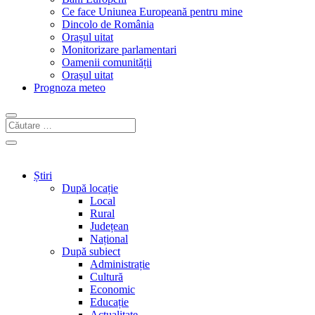
Ce face Uniunea Europeană pentru mine
Dincolo de România
Orașul uitat
Monitorizare parlamentari
Oamenii comunității
Orașul uitat
Prognoza meteo
Știri
După locație
Local
Rural
Județean
Național
După subiect
Administrație
Cultură
Economic
Educație
Actualitate