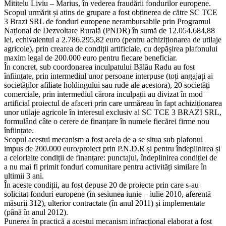
Mititelu Liviu – Marius, în vederea fraudării fondurilor europene.
Scopul urmărit și atins de grupare a fost obținerea de către SC TCE
3 Brazi SRL de fonduri europene nerambursabile prin Programul
Național de Dezvoltare Rurală (PNDR) în sumă de 12.054.684,88
lei, echivalentul a 2.786.295,82 euro (pentru achiziționarea de utilaje
agricole), prin crearea de condiții artificiale, cu depășirea plafonului
maxim legal de 200.000 euro pentru fiecare beneficiar.
În concret, sub coordonarea inculpatului Bălău Radu au fost
înființate, prin intermediul unor persoane interpuse (toți angajați ai
societăților afiliate holdingului sau rude ale acestora), 20 societăți
comerciale, prin intermediul cărora inculpații au divizat în mod
artificial proiectul de afaceri prin care urmăreau în fapt achiziționarea
unor utilaje agricole în interesul exclusiv al SC TCE 3 BRAZI SRL,
formulând câte o cerere de finanțare în numele fiecărei firme nou
înființate.
Scopul acestui mecanism a fost acela de a se situa sub plafonul
impus de 200.000 euro/proiect prin P.N.D.R și pentru îndeplinirea și
a celorlalte condiții de finanțare: punctajul, îndeplinirea condiției de
a nu mai fi primit fonduri comunitare pentru activități similare în
ultimii 3 ani.
În aceste condiții, au fost depuse 20 de proiecte prin care s-au
solicitat fonduri europene (în sesiunea iunie – iulie 2010, aferentă
măsurii 312), ulterior contractate (în anul 2011) și implementate
(până în anul 2012).
Punerea în practică a acestui mecanism infracțional elaborat a fost