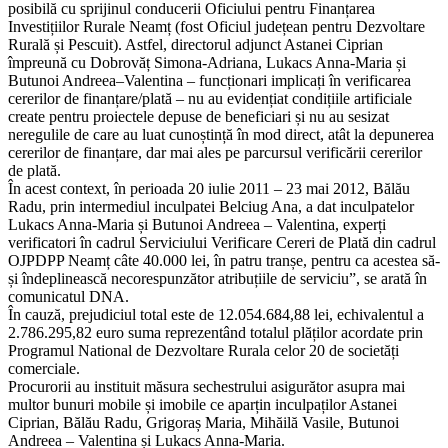
posibilă cu sprijinul conducerii Oficiului pentru Finanțarea
Investițiilor Rurale Neamț (fost Oficiul județean pentru Dezvoltare
Rurală și Pescuit). Astfel, directorul adjunct Astanei Ciprian
împreună cu Dobrovăț Simona-Adriana, Lukacs Anna-Maria și
Butunoi Andreea–Valentina – funcționari implicați în verificarea
cererilor de finanțare/plată – nu au evidențiat condițiile artificiale
create pentru proiectele depuse de beneficiari și nu au sesizat
neregulile de care au luat cunoștință în mod direct, atât la depunerea
cererilor de finanțare, dar mai ales pe parcursul verificării cererilor
de plată.
În acest context, în perioada 20 iulie 2011 – 23 mai 2012, Bălău
Radu, prin intermediul inculpatei Belciug Ana, a dat inculpatelor
Lukacs Anna-Maria și Butunoi Andreea – Valentina, experți
verificatori în cadrul Serviciului Verificare Cereri de Plată din cadrul
OJPDPP Neamț câte 40.000 lei, în patru tranșe, pentru ca acestea să-
și îndeplinească necorespunzător atribuțiile de serviciu”, se arată în
comunicatul DNA.
În cauză, prejudiciul total este de 12.054.684,88 lei, echivalentul a
2.786.295,82 euro suma reprezentând totalul plăților acordate prin
Programul National de Dezvoltare Rurala celor 20 de societăți
comerciale.
Procurorii au instituit măsura sechestrului asigurător asupra mai
multor bunuri mobile și imobile ce aparțin inculpaților Astanei
Ciprian, Bălău Radu, Grigoraș Maria, Mihăilă Vasile, Butunoi
Andreea – Valentina și Lukacs Anna-Maria.