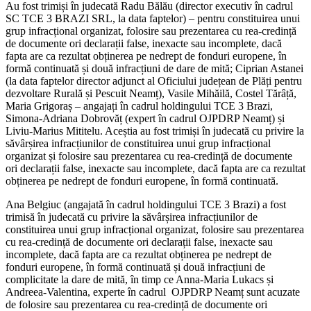
Au fost trimiși în judecată Radu Bălău (director executiv în cadrul
SC TCE 3 BRAZI SRL, la data faptelor) – pentru constituirea unui
grup infracțional organizat, folosire sau prezentarea cu rea-credință
de documente ori declarații false, inexacte sau incomplete, dacă
fapta are ca rezultat obținerea pe nedrept de fonduri europene, în
formă continuată și două infracțiuni de dare de mită; Ciprian Astanei
(la data faptelor director adjunct al Oficiului județean de Plăți pentru
dezvoltare Rurală și Pescuit Neamț), Vasile Mihăilă, Costel Tărâță,
Maria Grigoraș – angajați în cadrul holdingului TCE 3 Brazi,
Simona-Adriana Dobrovăț (expert în cadrul OJPDRP Neamț) și
Liviu-Marius Mititelu. Aceștia au fost trimiși în judecată cu privire la
săvârșirea infracțiunilor de constituirea unui grup infracțional
organizat și folosire sau prezentarea cu rea-credință de documente
ori declarații false, inexacte sau incomplete, dacă fapta are ca rezultat
obținerea pe nedrept de fonduri europene, în formă continuată.
Ana Belgiuc (angajată în cadrul holdingului TCE 3 Brazi) a fost
trimisă în judecată cu privire la săvârșirea infracțiunilor de
constituirea unui grup infracțional organizat, folosire sau prezentarea
cu rea-credință de documente ori declarații false, inexacte sau
incomplete, dacă fapta are ca rezultat obținerea pe nedrept de
fonduri europene, în formă continuată și două infracțiuni de
complicitate la dare de mită, în timp ce Anna-Maria Lukacs și
Andreea-Valentina, experte în cadrul OJPDRP Neamț sunt acuzate
de folosire sau prezentarea cu rea-credință de documente ori