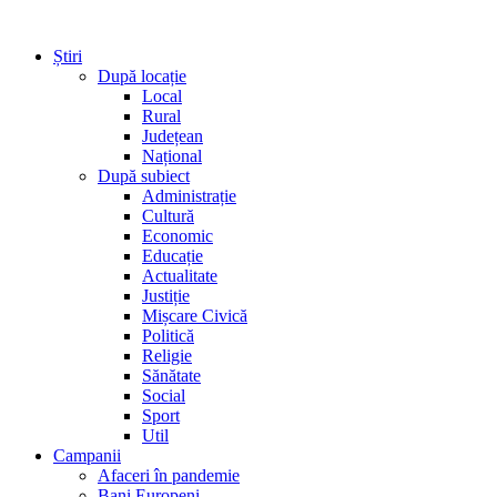
Știri
După locație
Local
Rural
Județean
Național
După subiect
Administrație
Cultură
Economic
Educație
Actualitate
Justiție
Mișcare Civică
Politică
Religie
Sănătate
Social
Sport
Util
Campanii
Afaceri în pandemie
Bani Europeni