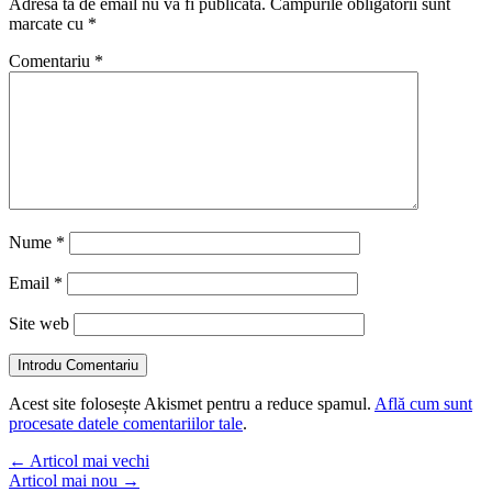
Adresa ta de email nu va fi publicată.
Câmpurile obligatorii sunt
marcate cu
*
Comentariu
*
Nume
*
Email
*
Site web
Introdu Comentariu
Acest site folosește Akismet pentru a reduce spamul.
Află cum sunt
procesate datele comentariilor tale
.
←
Articol mai vechi
Articol mai nou
→