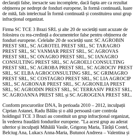
declarații false, inexacte sau incomplete, dacă fapta are ca rezultat
obținerea pe nedrept de fonduri europene, în formă continuată, luare
de mită, fals intelectual în formă continuată și constituirea unui grup
infracțional organizat.
Firma SC TCE 3 Brazi SRL și alte 20 de societăți sunt acuzate de
folosirea cu rea-credință a documentelor false pentru obținerea de
fonduri europene. Celelalte 20 de societăți sunt: SC AGROBIN
PREST SRL, SC AGROTEL PREST SRL, SC TARAGRO
PREST SRL, SC VANMAR PREST SRL, SC AGROVAS
PREST SRL, SC ONAGRO PREST SRL, SC IANAGRO
CONSULTING PREST SRL, SC AGROELI CONSULTING
PREST SRL, SC AGROBA PREST SRL, SC AGROCIV PREST
SRL, SC ELBA AGROCONSULTING SRL, SC GRIMAGRO
PREST SRL, SC COSTAGRO PREST SRL, SC LIA AGROCIP
SRL, SC AGRONAR PREST SRL, SC AGRONILIA PREST
SRL, SC AGRODIN PREST SRL, SC TERRASIV PREST SRL,
SC AGROANNA PREST SRL și SC AGROGENA PREST SRL.
Conform procurorilor DNA, în perioada 2010 – 2012, inculpații
Ciprian Astanei, Radu Bălău și o altă persoană care controla
holdingul TCE 3 Brazi au constituit un grup infracțional organizat,
în vederea fraudării fondurilor europene. ”La acest grup au aderat
ulterior și inculpații Mihăilă Vasile, Grigoraș Maria, Tărâță Costel,
Belciug Ana, Lukacs Anna-Maria, Butunoi Andreea – Valentina și