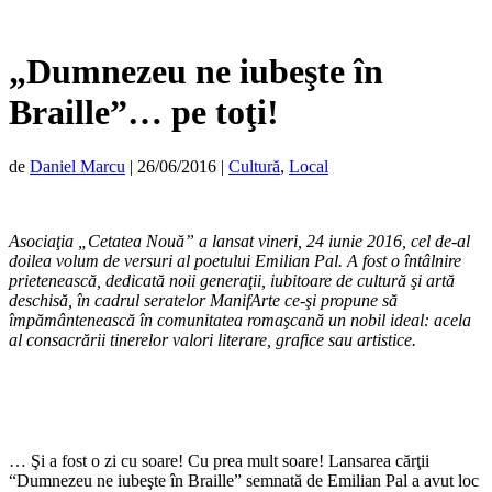
„Dumnezeu ne iubeşte în
Braille”… pe toţi!
de
Daniel Marcu
|
26/06/2016
|
Cultură
,
Local
Asociaţia „Cetatea Nouă” a lansat vineri, 24 iunie 2016, cel de-al
doilea volum de versuri al poetului Emilian Pal. A fost o întâlnire
prietenească, dedicată noii generaţii, iubitoare de cultură şi artă
deschisă, în cadrul seratelor ManifArte ce-şi propune să
împământenească în comunitatea romaşcană un nobil ideal: acela
al consacrării tinerelor valori literare, grafice sau artistice.
… Şi a fost o zi cu soare! Cu prea mult soare! Lansarea cărţii
“Dumnezeu ne iubeşte în Braille” semnată de Emilian Pal a avut loc