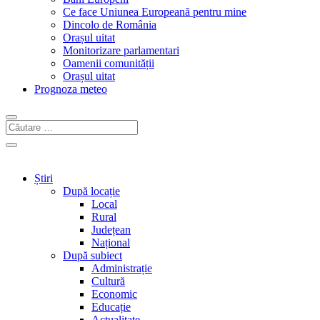
Ce face Uniunea Europeană pentru mine
Dincolo de România
Orașul uitat
Monitorizare parlamentari
Oamenii comunității
Orașul uitat
Prognoza meteo
Știri
După locație
Local
Rural
Județean
Național
După subiect
Administrație
Cultură
Economic
Educație
Actualitate