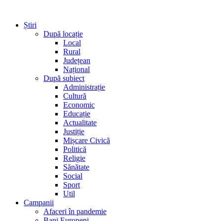
Știri
După locație
Local
Rural
Județean
Național
După subiect
Administrație
Cultură
Economic
Educație
Actualitate
Justiție
Mișcare Civică
Politică
Religie
Sănătate
Social
Sport
Util
Campanii
Afaceri în pandemie
Bani Europeni