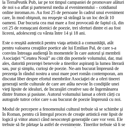
la TerraPeutik Pub, iar pe tot timpul campaniei de promovare alături
de noi s-a aflat şi partenerul media al evenimentului – cotidianul
online inroman.ro. Au fost 25 de persoane în cadrul unui eveniment
care, în mod obişnuit, nu reuşeşte să strângă la un loc decât 10
oameni. Dar bucuria cea mai mare a fost provocată de faptul că, din
cei 25 de romaşcani dornici de poezie, trei sferturi dintre ei au fost
liceeni, adolescenţi cu vârsta între 14 şi 18 ani.
Este o reuşită autentică pentru viaţa artistică a comunităţii, atât
pentru valoarea creaţiilor poetice ale lui Emilian Pal, de care s-a
convins întreaga audienţă în momentele în care autorul şi membrii
Asociaţiei “Cetatea Nouă” au citit din poemele volumului, dar, mai
ales, datorită prezenţei benevole a tinerilor aspiranţi la lumea literară
sau, pur şi simplu, curioşi de poezie. Ne-am bucurat împreună de
prezenţa în rândul nostru a unui mare poet român contemporan, am
discutat liber despre efortul membrilor Asociaţiei de a oferi tinerei
generaţii serile culturale de care are atâta nevoie în condiţiile unei
vieţi lipsite de idealuri, de încurajări creative sau de îngemănarea
dintre frumos şi pasiune. Autorul volumului lansat a oferit cărți cu
autografe tutror celor care s-au bucurat de poezie împreună cu noi.
Modul de percepere a fenomenului cultural trebuie să se schimbe şi
în Roman, pentru că întregul proces de creaţie artistică este lipsit de
logică şi viitor atunci când nesocoteşti generaţiile care vor veni. Ele
trebuie să fie părtaşe la astfel de evenimente. Tinerilor trebuie să li se