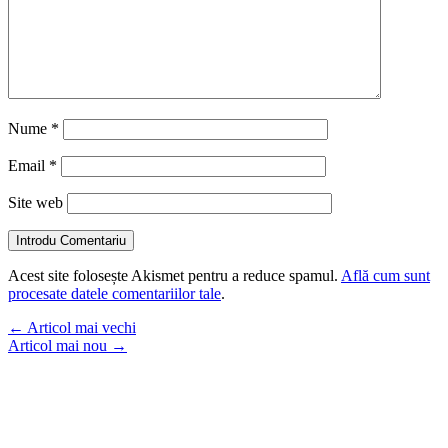
Nume
*
Email
*
Site web
Introdu Comentariu
Acest site folosește Akismet pentru a reduce spamul.
Află cum sunt
procesate datele comentariilor tale
.
←
Articol mai vechi
Articol mai nou
→