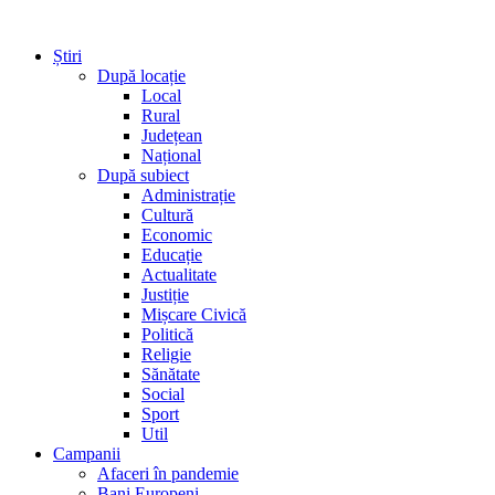
Știri
După locație
Local
Rural
Județean
Național
După subiect
Administrație
Cultură
Economic
Educație
Actualitate
Justiție
Mișcare Civică
Politică
Religie
Sănătate
Social
Sport
Util
Campanii
Afaceri în pandemie
Bani Europeni