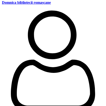
Domnica bibliotecii romașcane