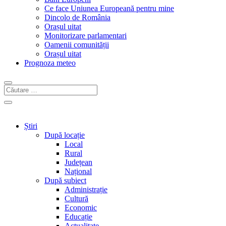
Ce face Uniunea Europeană pentru mine
Dincolo de România
Orașul uitat
Monitorizare parlamentari
Oamenii comunității
Orașul uitat
Prognoza meteo
Știri
După locație
Local
Rural
Județean
Național
După subiect
Administrație
Cultură
Economic
Educație
Actualitate