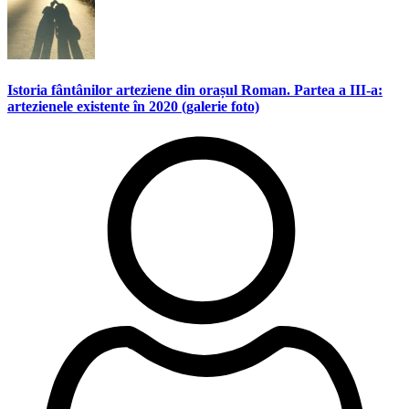
Istoria fântânilor arteziene din orașul Roman. Partea a III-a:
artezienele existente în 2020 (galerie foto)