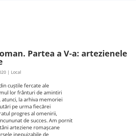
Roman. Partea a V-a: artezienele
e
020
|
Local
din cuștile fercate ale
mul lor frânturi de amintiri
 atunci, la arhiva memoriei
ăutări pe urma fiecărei
tul progres al omenirii,
 încununat de succes. Am pornit
fântâni arteziene romașcane
rsele inepuizabile de