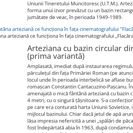
Uniunii Tineretului Muncitoresc (U.T.M.). Arte
forma unui izvor prevăzut cu un bazin rectangu
jumătate de veac, în perioada 1949-1989.
a arteziană ce funcționa în fața cinematografului „Flacăr
Arteziana cu bazin circular di
(prima variantă)
Amplasată, imediat după instaurarea regimului
părculețul din fața Primăriei Roman (pe atunci
locul unde în perioada interbelică se aflase bu
romașcan Constantin Cantacuzino-Pașcanu. În c
amenajată o mică fântână arteziană cu bazin ci
4 metri, cu o singură țâșnitoare. S-a confecți
pe care era conturată harta Uniunii Sovietice, 
mijlocul bazinului. Chiar dacă jetul de apă aru
lăsa impresia nefericită a unei „spălări de păca
fost îndepărtată abia în 1963, după condamna