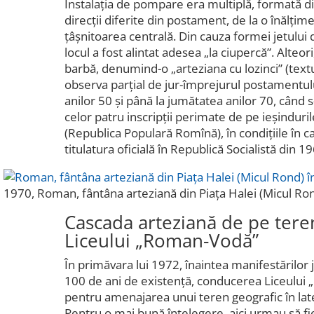
Instalația de pompare era multiplă, formată d
direcții diferite din postament, de la o înălțim
țâșnitoarea centrală. Din cauza formei jetulu
locul a fost alintat adesea „la ciupercă”. Alteo
barbă, denumind-o „arteziana cu lozinci” (textu
observa parțial de jur-împrejurul postamentulu
anilor 50 și până la jumătatea anilor 70, când
celor patru inscripții perimate de pe ieșindurile
(Republica Populară Romînă), în condițiile în c
titulatura oficială în Republică Socialistă din 1
1970, Roman, fântâna arteziană din Piața Halei (Micul Ron
Cascada arteziană de pe teren
Liceului „Roman-Vodă”
În primăvara lui 1972, înaintea manifestărilor j
100 de ani de existență, conducerea Liceului 
pentru amenajarea unui teren geografic în latera
Pentru o mai bună înțelegere, aici urmau să f