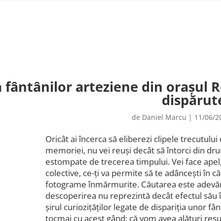
a fântânilor arteziene din orașul 
dispărut
de
Daniel Marcu
|
11/06/2
Oricât ai încerca să eliberezi clipele trecutului 
memoriei, nu vei reuși decât să întorci din dru
estompate de trecerea timpului. Vei face apel,
colective, ce-ți va permite să te adâncești în c
fotograme înmărmurite. Căutarea este adevăra
descoperirea nu reprezintă decât efectul său
șirul curiozițăților legate de dispariția unor 
tocmai cu acest gând: că vom avea alături resu