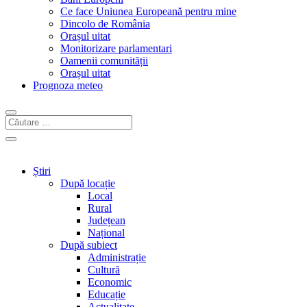
Ce face Uniunea Europeană pentru mine
Dincolo de România
Orașul uitat
Monitorizare parlamentari
Oamenii comunității
Orașul uitat
Prognoza meteo
Știri
După locație
Local
Rural
Județean
Național
După subiect
Administrație
Cultură
Economic
Educație
Actualitate