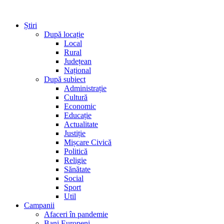
Știri
După locație
Local
Rural
Județean
Național
După subiect
Administrație
Cultură
Economic
Educație
Actualitate
Justiție
Mișcare Civică
Politică
Religie
Sănătate
Social
Sport
Util
Campanii
Afaceri în pandemie
Bani Europeni