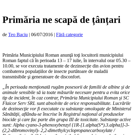
Primăria ne scapă de țânțari
de
Teo Baciu
|
06/07/2016
|
Fără categorie
Primăria Municipiului Roman anunţă toţi locuitorii municipiului
Roman faptul că în perioada 13 – 17 iulie, în intervalul orar 05.30 –
10.00, se vor executa tratamente de dezinsecție din avion pentru
combaterea populațiilor de insecte purtătoare de maladii
transmisibile şi generatoare de disconfort.
„În perioada menţionată rugăm posesorii de familii de albine şi de
animale sensibile să ia toate măsurile necesare pentru a evita orice
tip de incident, în caz contrar, Primăria Municipiului Roman şi SC
Flaicor Serv SRL sunt absolvite de orice responsabilitate. Lucrările
de dezinsecţie vor fi executate cu substanţe omologate de Ministerul
Sănătăţii, aflându-se înscrise în Registrul naţional al produselor
biocide şi care fac parte din grupa III de toxicitate. Substanţe active
sunt: Alpha cyano-3-phenoxybenzyl {1R-[1.alpha(S*).3.alpha]]-3-
(2,2-dibromovinyl)- 2,2-dimethylcyclopropanecarboxylate /