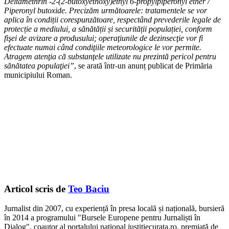
Deltamethrin -2-(2-butoxyethoxy)ethyl 6-propylpiperonyl ether /
Piperonyl butoxide. Precizăm următoarele: tratamentele se vor
aplica în condiții corespunzătoare, respectând prevederile legale de
protecție a mediului, a sănătății și securității populației, conform
fişei de avizare a produsului; operaţiunile de dezinsecţie vor fi
efectuate numai când condiţiile meteorologice le vor permite.
Atragem atenţia că substanţele utilizate nu prezintă pericol pentru
sănătatea populaţiei”
, se arată într-un anunț publicat de Primăria
municipiului Roman.
Articol scris de
Teo Baciu
Jurnalist din 2007, cu experiență în presa locală și națională, bursieră
în 2014 a programului "Bursele Europene pentru Jurnaliști în
Dialog", coautor al portalului național justitiecurata.ro, premiată de