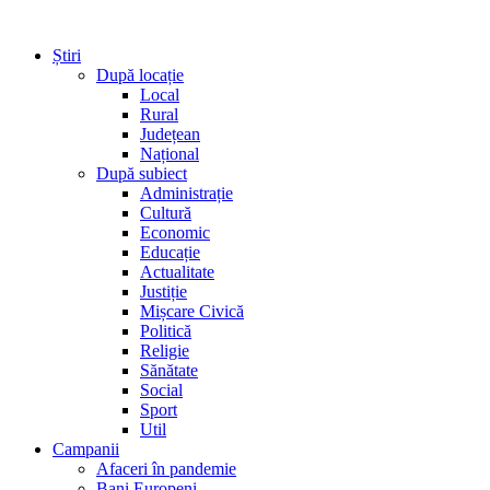
Știri
După locație
Local
Rural
Județean
Național
După subiect
Administrație
Cultură
Economic
Educație
Actualitate
Justiție
Mișcare Civică
Politică
Religie
Sănătate
Social
Sport
Util
Campanii
Afaceri în pandemie
Bani Europeni