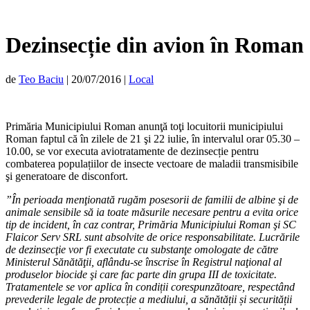
Dezinsecție din avion în Roman
de
Teo Baciu
|
20/07/2016
|
Local
Primăria Municipiului Roman anunţă toţi locuitorii municipiului
Roman faptul că în zilele de 21 şi 22 iulie, în intervalul orar 05.30 –
10.00, se vor executa aviotratamente de dezinsecție pentru
combaterea populațiilor de insecte vectoare de maladii transmisibile
şi generatoare de disconfort.
”În perioada menţionată rugăm posesorii de familii de albine şi de
animale sensibile să ia toate măsurile necesare pentru a evita orice
tip de incident, în caz contrar, Primăria Municipiului Roman şi SC
Flaicor Serv SRL sunt absolvite de orice responsabilitate. Lucrările
de dezinsecţie vor fi executate cu substanţe omologate de către
Ministerul Sănătăţii, aflându-se înscrise în Registrul naţional al
produselor biocide şi care fac parte din grupa III de toxicitate.
Tratamentele se vor aplica în condiții corespunzătoare, respectând
prevederile legale de protecție a mediului, a sănătății și securității