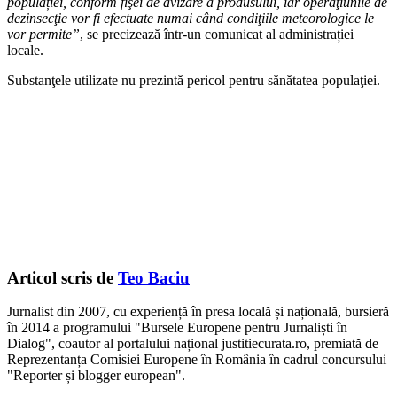
populației, conform fişei de avizare a produsului, iar operaţiunile de
dezinsecţie vor fi efectuate numai când condiţiile meteorologice le
vor permite”
, se precizează într-un comunicat al administrației
locale.
Substanţele utilizate nu prezintă pericol pentru sănătatea populaţiei.
Articol scris de
Teo Baciu
Jurnalist din 2007, cu experiență în presa locală și națională, bursieră
în 2014 a programului "Bursele Europene pentru Jurnaliști în
Dialog", coautor al portalului național justitiecurata.ro, premiată de
Reprezentanța Comisiei Europene în România în cadrul concursului
"Reporter și blogger european".