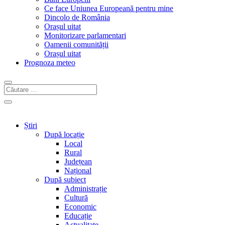
Ce face Uniunea Europeană pentru mine
Dincolo de România
Orașul uitat
Monitorizare parlamentari
Oamenii comunității
Orașul uitat
Prognoza meteo
Știri
După locație
Local
Rural
Județean
Național
După subiect
Administrație
Cultură
Economic
Educație
Actualitate