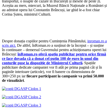
transportul, o noapte de cazare în București și mesele de peste zi.
Aceștia au mers, miercuri, la Muzeul Băncii Naționale a României și
au admirat opera lui Constantin Brâncuși, iar ghid le-a fost chiar
Corina Șuteu, ministrul Culturii.
Despre donația copiilor pentru Cumințenia Pământului,
inroman.ro a
scris aici.
De altfel, înRoman.ro a susținut de la început – și susține
în continuare – demersul Guvernului pentru achiziționarea operei lui
Brâncuși:
înRoman.ro oferă spațiu publicitar pentru orice firmă
ce face dovada că a donat cel puțin 100 de euro în unul din
conturile puse la dispoziție de Ministerul Culturii
.
Spațiile
publicitare dedicate campaniei vor fi atât pe prima pagină cât și în
paginile interioare (articole), vor fi banere cu dimensiunea de
300×250 px iar
fiecare participant la campanie va primi 50.000
de vizualizări
.