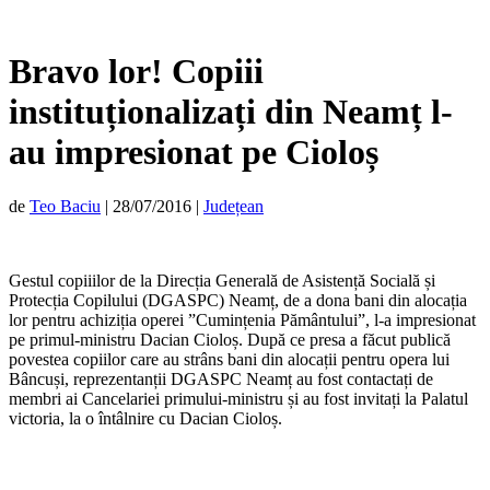
Bravo lor! Copiii
instituționalizați din Neamț l-
au impresionat pe Cioloș
de
Teo Baciu
|
28/07/2016
|
Județean
Gestul copiiilor de la Direcția Generală de Asistență Socială și
Protecția Copilului (DGASPC) Neamț, de a dona bani din alocația
lor pentru achiziția operei ”Cumințenia Pământului”, l-a impresionat
pe primul-ministru Dacian Cioloș. După ce presa a făcut publică
povestea copiilor care au strâns bani din alocații pentru opera lui
Bâncuși, reprezentanții DGASPC Neamț au fost contactați de
membri ai Cancelariei primului-ministru și au fost invitați la Palatul
victoria, la o întâlnire cu Dacian Cioloș.