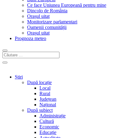
Ce face Uniunea Europeană pentru mine
Dincolo de România
Orașul uitat
Monitorizare parlamentari
Oamenii comunității
Orașul uitat
Prognoza meteo
Știri
După locație
Local
Rural
Județean
Național
După subiect
Administrație
Cultură
Economic
Educație
Actualitate