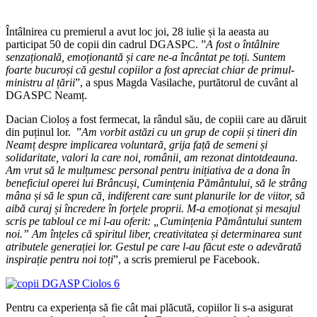
Întâlnirea cu premierul a avut loc joi, 28 iulie și la aeasta au
participat 50 de copii din cadrul DGASPC. ”
A fost o întâlnire
senzațională, emoționantă și care ne-a încântat pe toți. Suntem
foarte bucuroși că gestul copiilor a fost apreciat chiar de primul-
ministru al țării
”, a spus Magda Vasilache, purtătorul de cuvânt al
DGASPC Neamț.
Dacian Cioloș a fost fermecat, la rândul său, de copiii care au dăruit
din puținul lor. ”
Am vorbit astăzi cu un grup de copii și tineri din
Neamț despre implicarea voluntară, grija față de semeni și
solidaritate, valori la care noi, românii, am rezonat dintotdeauna.
Am vrut să le mulțumesc personal pentru inițiativa de a dona în
beneficiul operei lui Brâncuși, Cumințenia Pământului, să le strâng
mâna și să le spun că, indiferent care sunt planurile lor de viitor, să
aibă curaj și încredere în forțele proprii. M-a emoționat și mesajul
scris pe tabloul ce mi l-au oferit: „Cumințenia Pământului suntem
noi.” Am înțeles că spiritul liber, creativitatea și determinarea sunt
atributele generației lor. Gestul pe care l-au făcut este o adevărată
inspirație pentru noi toți
”, a scris premierul pe Facebook.
Pentru ca experiența să fie cât mai plăcută, copiilor li s-a asigurat