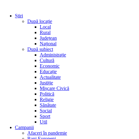
Știri
După locație
Local
Rural
Județean
Național
După subiect
Administrație
Cultură
Economic
Educație
Actualitate
Justiție
Mișcare Civică
Politică
Religie
Sănătate
Social
Sport
Util
Campanii
Afaceri în pandemie
Bani Europeni