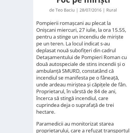
de
Teo Baciu
|
28/07/2016
|
Rural
Pompierii romașcani au plecat la
Onișcani miercuri, 27 iulie, la ora 15.55,
pentru a stinge un incendiu de mirişte
pe un teren. La locul indicat s-au
deplasat nouă subofiţeri din cadrul
Detaşamentului de Pompieri Roman cu
două autospeciale de stins incendii şi o
ambulanţă SMURD, constatând că
incendiul se manifesta pe o fâneaţă,
unde ardeau miriştea şi căpiţele de fân.
Proprietarul, în vârstă de 84 de ani,
încerca să stingă incendiul, care
cuprindea deja o suprafaţă de trei
hectare.
Paramedicii au monitorizat starea
proprietarului, care a refuzat transportul