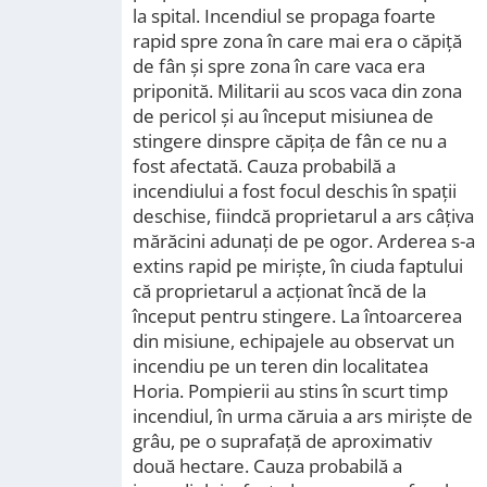
la spital. Incendiul se propaga foarte
rapid spre zona în care mai era o căpiţă
de fân şi spre zona în care vaca era
priponită. Militarii au scos vaca din zona
de pericol şi au început misiunea de
stingere dinspre căpiţa de fân ce nu a
fost afectată. Cauza probabilă a
incendiului a fost focul deschis în spaţii
deschise, fiindcă proprietarul a ars câţiva
mărăcini adunaţi de pe ogor. Arderea s-a
extins rapid pe mirişte, în ciuda faptului
că proprietarul a acţionat încă de la
început pentru stingere. La întoarcerea
din misiune, echipajele au observat un
incendiu pe un teren din localitatea
Horia. Pompierii au stins în scurt timp
incendiul, în urma căruia a ars mirişte de
grâu, pe o suprafaţă de aproximativ
două hectare. Cauza probabilă a