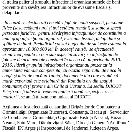
al treilea palier al grupului infracțional organizat sumele de bani
provenite din săvârșirea infracțiunilor de evaziune fiscală și
delapidare.
”
În cauză se efectuează cercetări față de nouă suspecți, persoane
fizice (șase cetățeni turci și trei cetățeni români) și șapte suspecți
persoane juridice, pentru săvârșirea infracțiunilor de constituire a
unui grup infracţional organizat, evaziune fiscală, delapidare şi
spălare de bani. Prejudiciul cauzat bugetului de stat este estimat la
aproximativ 10.000.000 lei. În aceeași cauză, se efectuează
urmărirea penală in rem sub aspectul săvârșirii infracțiunii de
folosire de acte nereale constând în aceea că, în perioada 2010-
2016, liderii grupului infracțional organizat au prezentat la
autoritatea vamală competentă, cu ocazia exportului de nucă în
coajă și miez de nucă în Turcia, documente din care rezultă că
marfa exportată este originară din România ori din spațiul
comunitar, deși provine din Chile și Ucraina. La sediul DIICOT
Pitești vor fi aduse în vederea audierii nouă suspecți și zece
martori
”, se arată într-un comunicat al DIICOT.
Acţiunea a fost efectuată cu sprijinul Brigăzilor de Combatere a
Criminalităţii Organizate București, Constanța, Bacău şi Serviciilor
de Combatere a Criminalităţii Organizate Bistrița Năsăud, Buzău,
Neamț, Satu Mare, Dâmboviţa și Sălaj, Direcţia Generală Antifraudă
Fiscală, IPJ Argeș şi Inspectoratul de Jandarmi Judeţean Argeș.