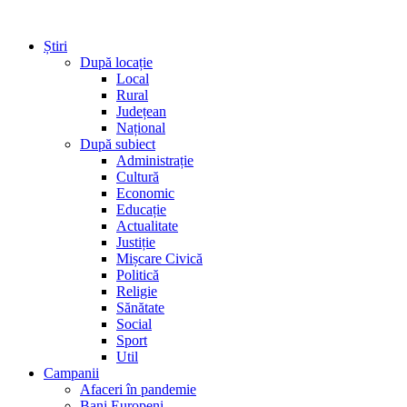
Știri
După locație
Local
Rural
Județean
Național
După subiect
Administrație
Cultură
Economic
Educație
Actualitate
Justiție
Mișcare Civică
Politică
Religie
Sănătate
Social
Sport
Util
Campanii
Afaceri în pandemie
Bani Europeni