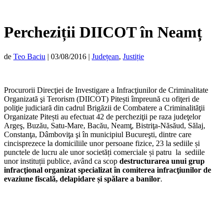
Percheziții DIICOT în Neamț
de
Teo Baciu
|
03/08/2016
|
Județean
,
Justiție
Procurorii Direcţiei de Investigare a Infracţiunilor de Criminalitate
Organizată şi Terorism (DIICOT) Pitești împreună cu ofiţeri de
poliţie judiciară din cadrul Brigăzii de Combatere a Criminalităţii
Organizate Pitești au efectuat 42 de percheziţii pe raza judeţelor
Argeş, Buzău, Satu-Mare, Bacău, Neamţ, Bistriţa-Năsăud, Sălaj,
Constanţa, Dâmboviţa şi în municipiul Bucureşti, dintre care
cincisprezece la domiciliile unor persoane fizice, 23 la sediile și
punctele de lucru ale unor societăți comerciale și patru la sediile
unor instituții publice, având ca scop
destructurarea unui grup
infracţional organizat specializat în comiterea infracţiunilor de
evaziune fiscală, delapidare și spălare a banilor
.