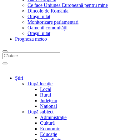
Ce face Uniunea Europeană pentru mine
Dincolo de România
Orașul uitat
Monitorizare parlamentari
Oamenii comunității
Orașul uitat
Prognoza meteo
Știri
După locație
Local
Rural
Județean
Național
După subiect
Administrație
Cultură
Economic
Educație
Actualitate