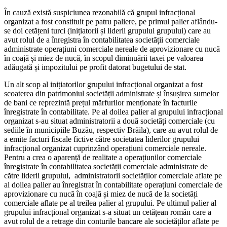
În cauză există suspiciunea rezonabilă că grupul infracțional
organizat a fost constituit pe patru paliere, pe primul palier aflându-
se doi cetățeni turci (inițiatorii și liderii grupului grupului) care au
avut rolul de a înregistra în contabilitatea societății comerciale
administrate operațiuni comerciale nereale de aprovizionare cu nucă
în coajă și miez de nucă, în scopul diminuării taxei pe valoarea
adăugată și impozitului pe profit datorat bugetului de stat.
Un alt scop al inițiatorilor grupului infracțional organizat a fost
scoaterea din patrimoniul societății administrate și însușirea sumelor
de bani ce reprezintă prețul mărfurilor menționate în facturile
înregistrate în contabilitate. Pe al doilea palier al grupului infracțional
organizat s-au situat administratorii a două societăți comerciale (cu
sediile în municipiile Buzău, respectiv Brăila), care au avut rolul de
a emite facturi fiscale fictive către societatea liderilor grupului
infracțional organizat cuprinzând operațiuni comerciale nereale.
Pentru a crea o aparență de realitate a operațiunilor comerciale
înregistrate în contabilitatea societății comerciale administrate de
către liderii grupului, administratorii societăților comerciale aflate pe
al doilea palier au înregistrat în contabilitate operațiuni comerciale de
aprovizionare cu nucă în coajă și miez de nucă de la societăți
comerciale aflate pe al treilea palier al grupului. Pe ultimul palier al
grupului infracțional organizat s-a situat un cetățean român care a
avut rolul de a retrage din conturile bancare ale societăților aflate pe