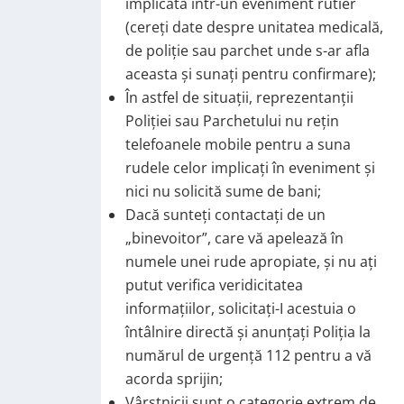
implicată într-un eveniment rutier
(cereţi date despre unitatea medicală,
de poliţie sau parchet unde s-ar afla
aceasta şi sunaţi pentru confirmare);
În astfel de situaţii, reprezentanţii
Poliţiei sau Parchetului nu reţin
telefoanele mobile pentru a suna
rudele celor implicați în eveniment şi
nici nu solicită sume de bani;
Dacă sunteţi contactaţi de un
„binevoitor”, care vă apelează în
numele unei rude apropiate, şi nu aţi
putut verifica veridicitatea
informaţiilor, solicitaţi-I acestuia o
întâlnire directă şi anunţaţi Poliţia la
numărul de urgenţă 112 pentru a vă
acorda sprijin;
Vârstnicii sunt o categorie extrem de