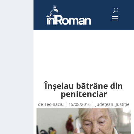
Înșelau bătrâne din
penitenciar
de
Teo Baciu
|
15/08/2016
|
Județean
,
Justiție