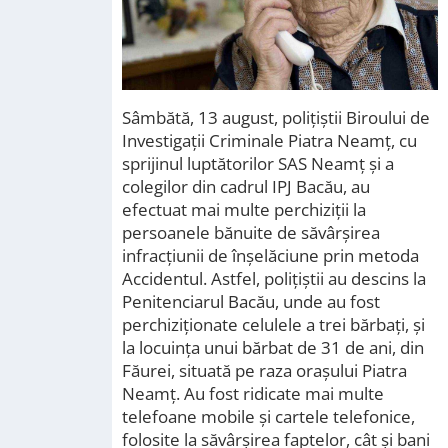
Sâmbătă, 13 august, polițiștii Biroului de
Investigații Criminale Piatra Neamț, cu
sprijinul luptătorilor SAS Neamț și a
colegilor din cadrul IPJ Bacău, au
efectuat mai multe perchiziții la
persoanele bănuite de săvârșirea
infracțiunii de înșelăciune prin metoda
Accidentul. Astfel, polițiștii au descins la
Penitenciarul Bacău, unde au fost
perchiziționate celulele a trei bărbați, și
la locuința unui bărbat de 31 de ani, din
Făurei, situată pe raza orașului Piatra
Neamț. Au fost ridicate mai multe
telefoane mobile și cartele telefonice,
folosite la săvârșirea faptelor, cât și bani