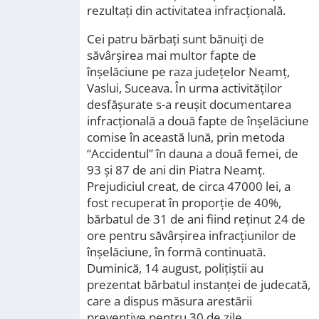
rezultați din activitatea infracțională.
Cei patru bărbați sunt bănuiți de
săvârșirea mai multor fapte de
înșelăciune pe raza județelor Neamț,
Vaslui, Suceava. În urma activităților
desfășurate s-a reușit documentarea
infracțională a două fapte de înșelăciune
comise în această lună, prin metoda
“Accidentul” în dauna a două femei, de
93 și 87 de ani din Piatra Neamț.
Prejudiciul creat, de circa 47000 lei, a
fost recuperat în proporție de 40%,
bărbatul de 31 de ani fiind reținut 24 de
ore pentru săvârșirea infracțiunilor de
înșelăciune, în formă continuată.
Duminică, 14 august, polițiștii au
prezentat bărbatul instanței de judecată,
care a dispus măsura arestării
preventive pentru 30 de zile.