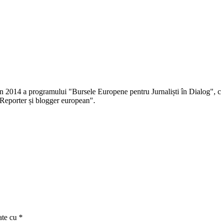
 în 2014 a programului "Bursele Europene pentru Jurnaliști în Dialog", co
Reporter și blogger european".
ate cu
*