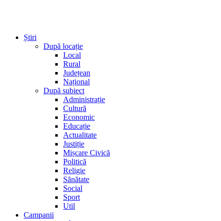
Știri
După locație
Local
Rural
Județean
Național
După subiect
Administrație
Cultură
Economic
Educație
Actualitate
Justiție
Mișcare Civică
Politică
Religie
Sănătate
Social
Sport
Util
Campanii