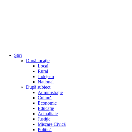
Știri
După locație
Local
Rural
Județean
Național
După subiect
Administrație
Cultură
Economic
Educație
Actualitate
Justiție
Mișcare Civică
Politică