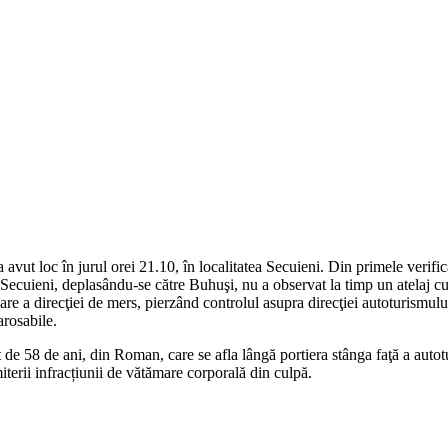
avut loc în jurul orei 21.10, în localitatea Secuieni. Din primele verificăr
Secuieni, deplasându-se către Buhuşi, nu a observat la timp un atelaj cu 
e a direcţiei de mers, pierzând controlul asupra direcţiei autoturismului 
arosabile.
at de 58 de ani, din Roman, care se afla lângă portiera stânga faţă a auto
miterii infracțiunii de vătămare corporală din culpă.