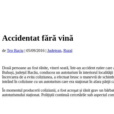
Accidentat fără vină
de
Teo Baciu
|
05/09/2016
|
Județean
,
Rural
Două persoane au fost rănite, vineri seară, într-un accident rutier care a 
Buhuși, județul Bacău, conducea un autoturism în interiorul localităţii 
încercarea de a evita coliziunea, a efectuat brusc o manevră de schimbar
intrând în coliziune cu un autoturism care era staţionat în afara părţii c
În momentul producerii coliziunii, a fost acroşat și rănit grav un bărb
autoturismului staționat. Polițiștii continuă cercetările sub aspectul co