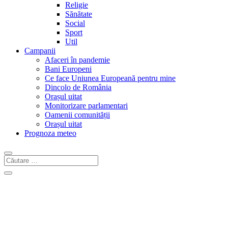
Religie
Sănătate
Social
Sport
Util
Campanii
Afaceri în pandemie
Bani Europeni
Ce face Uniunea Europeană pentru mine
Dincolo de România
Orașul uitat
Monitorizare parlamentari
Oamenii comunității
Orașul uitat
Prognoza meteo