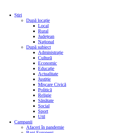
Știri
După locație
Local
Rural
Județean
Național
După subiect
Administrație
Cultură
Economic
Educație
Actualitate
Justiție
Mișcare Civică
Politică
Religie
Sănătate
Social
Sport
Util
Campanii
Afaceri în pandemie
Bani Europeni