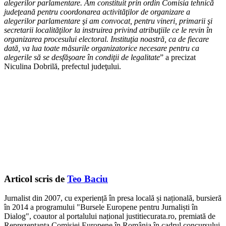
alegerilor parlamentare. Am constituit prin ordin
Comisia tehnică
judeţeană pentru coordonarea activităţilor de organizare a
alegerilor parlamentare şi am convocat, pentru vineri, primarii şi
secretarii localităţilor la instruirea privind atribuţiile ce le revin în
organizarea procesului electoral. Instituţia noastră, ca de fiecare
dată, va lua toate măsurile organizatorice necesare pentru ca
alegerile să se desfăşoare în condiţii de legalitate
” a precizat
Niculina Dobrilă, prefectul judeţului.
Articol scris de
Teo Baciu
Jurnalist din 2007, cu experiență în presa locală și națională, bursieră
în 2014 a programului "Bursele Europene pentru Jurnaliști în
Dialog", coautor al portalului național justitiecurata.ro, premiată de
Reprezentanța Comisiei Europene în România în cadrul concursului