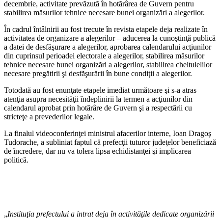
decembrie, activitate prevăzută în hotărârea de Guvern pentru
stabilirea măsurilor tehnice necesare bunei organizări a alegerilor.
În cadrul întâlnirii au fost trecute în revista etapele deja realizate în
activitatea de organizare a alegerilor – aducerea la cunoştinţă publică
a datei de desfăşurare a alegerilor, aprobarea calendarului acţiunilor
din cuprinsul perioadei electorale a alegerilor, stabilirea măsurilor
tehnice necesare bunei organizări a alegerilor, stabilirea cheltuielilor
necesare pregătirii şi desfăşurării în bune condiţii a alegerilor.
Totodată au fost enunţate etapele imediat următoare şi s-a atras
atenţia asupra necesităţii îndeplinirii la termen a acţiunilor din
calendarul aprobat prin hotărâre de Guvern şi a respectării cu
stricteţe a prevederilor legale.
La finalul videoconferinţei ministrul afacerilor interne, Ioan Dragoş
Tudorache, a subliniat faptul că prefecţii tuturor judeţelor beneficiază
de încredere, dar nu va tolera lipsa echidistanţei şi implicarea
politică.
„
Instituţia prefectului a
intrat deja în activităţile dedicate organizării