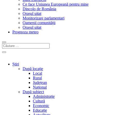
Ce face Uniunea Europeană pentru mine
Dincolo de România
Orașul uitat
Monitorizare parlamentari
Oamenii comunității
Orașul uitat
Prognoza meteo
Știri
După locație
Local
Rural
Județean
Național
După subiect
Administrație
Cultură
Economic
Educație
Actualitate