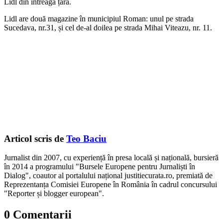
Lidl din întreaga țară.
Lidl are două magazine în municipiul Roman: unul pe strada
Sucedava, nr.31, și cel de-al doilea pe strada Mihai Viteazu, nr. 11.
Articol scris de
Teo Baciu
Jurnalist din 2007, cu experiență în presa locală și națională, bursieră
în 2014 a programului "Bursele Europene pentru Jurnaliști în
Dialog", coautor al portalului național justitiecurata.ro, premiată de
Reprezentanța Comisiei Europene în România în cadrul concursului
"Reporter și blogger european".
0 Comentarii