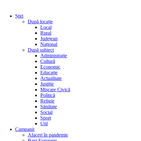
Știri
După locație
Local
Rural
Județean
Național
După subiect
Administrație
Cultură
Economic
Educație
Actualitate
Justiție
Mișcare Civică
Politică
Religie
Sănătate
Social
Sport
Util
Campanii
Afaceri în pandemie
Bani Europeni