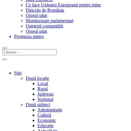
Ce face Uniunea Europeană pentru mine
Dincolo de România
Orașul uitat
Monitorizare parlamentari
Oamenii comunității
Orașul uitat
Prognoza meteo
Știri
După locație
Local
Rural
Județean
Național
După subiect
Administrație
Cultură
Economic
Educație
Actualitate