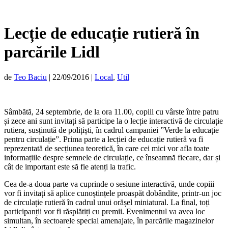
Lecție de educație rutieră în
parcările Lidl
de
Teo Baciu
|
22/09/2016
|
Local
,
Util
Sâmbătă, 24 septembrie, de la ora 11.00, copiii cu vârste între patru
și zece ani sunt invitați să participe la o lecție interactivă de circulație
rutiera, susținută de polițiști, în cadrul campaniei ”Verde la educație
pentru circulație”. Prima parte a lecției de educație rutieră va fi
reprezentată de secțiunea teoretică, în care cei mici vor afla toate
informațiile despre semnele de circulație, ce înseamnă fiecare, dar și
cât de important este să fie atenți la trafic.
Cea de-a doua parte va cuprinde o sesiune interactivă, unde copiii
vor fi invitați să aplice cunoștințele proaspăt dobândite, printr-un joc
de circulație rutieră în cadrul unui orășel miniatural. La final, toți
participanții vor fi răsplătiți cu premii. Evenimentul va avea loc
simultan, în sectoarele special amenajate, în parcările magazinelor