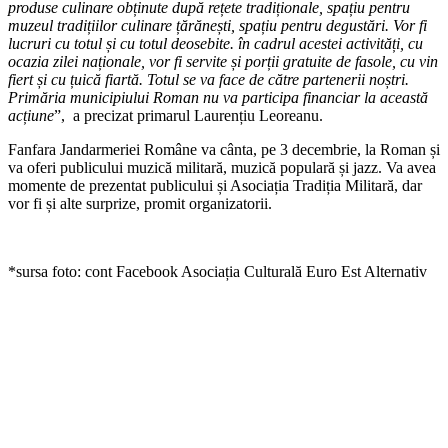
produse culinare obținute după rețete tradiționale, spațiu pentru
muzeul tradițiilor culinare țărănești, spațiu pentru degustări. Vor fi
lucruri cu totul și cu totul deosebite. în cadrul acestei activități, cu
ocazia zilei naționale, vor fi servite și porții gratuite de fasole, cu vin
fiert și cu țuică fiartă. Totul se va face de către partenerii noștri.
Primăria municipiului Roman nu va participa financiar la această
acțiune
”, a precizat primarul Laurențiu Leoreanu.
Fanfara Jandarmeriei Române va cânta, pe 3 decembrie, la Roman și
va oferi publicului muzică militară, muzică populară și jazz. Va avea
momente de prezentat publicului și Asociația Tradiția Militară, dar
vor fi și alte surprize, promit organizatorii.
*sursa foto: cont Facebook Asociația Culturală Euro Est Alternativ