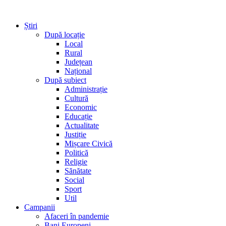
Știri
După locație
Local
Rural
Județean
Național
După subiect
Administrație
Cultură
Economic
Educație
Actualitate
Justiție
Mișcare Civică
Politică
Religie
Sănătate
Social
Sport
Util
Campanii
Afaceri în pandemie
Bani Europeni