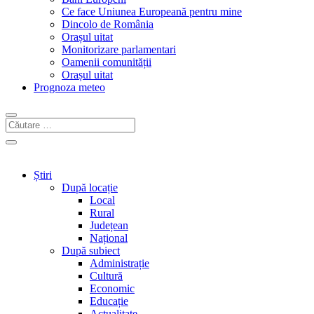
Ce face Uniunea Europeană pentru mine
Dincolo de România
Orașul uitat
Monitorizare parlamentari
Oamenii comunității
Orașul uitat
Prognoza meteo
Știri
După locație
Local
Rural
Județean
Național
După subiect
Administrație
Cultură
Economic
Educație
Actualitate