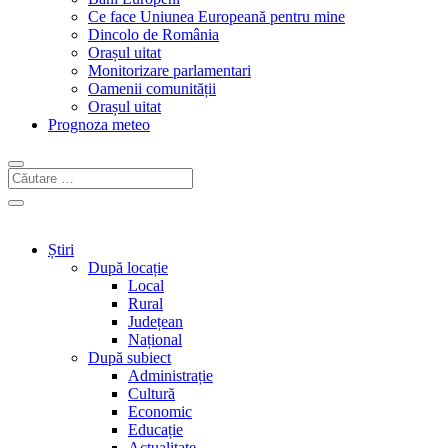
Ce face Uniunea Europeană pentru mine
Dincolo de România
Orașul uitat
Monitorizare parlamentari
Oamenii comunității
Orașul uitat
Prognoza meteo
Știri
După locație
Local
Rural
Județean
Național
După subiect
Administrație
Cultură
Economic
Educație
Actualitate