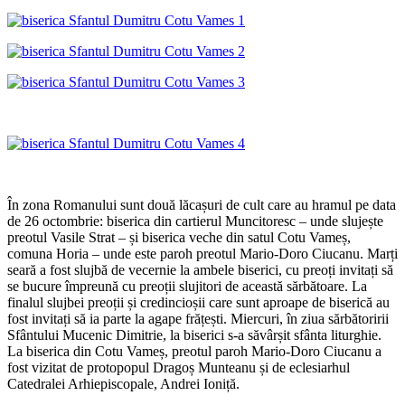
În zona Romanului sunt două lăcașuri de cult care au hramul pe data
de 26 octombrie: biserica din cartierul Muncitoresc – unde slujește
preotul Vasile Strat – și biserica veche din satul Cotu Vameș,
comuna Horia – unde este paroh preotul Mario-Doro Ciucanu. Marți
seară a fost slujbă de vecernie la ambele biserici, cu preoți invitați să
se bucure împreună cu preoții slujitori de această sărbătoare. La
finalul slujbei preoții și credincioșii care sunt aproape de biserică au
fost invitați să ia parte la agape frățești. Miercuri, în ziua sărbătoririi
Sfântului Mucenic Dimitrie, la biserici s-a săvârșit sfânta liturghie.
La biserica din Cotu Vameș, preotul paroh Mario-Doro Ciucanu a
fost vizitat de protopopul Dragoș Munteanu și de eclesiarhul
Catedralei Arhiepiscopale, Andrei Ioniță.