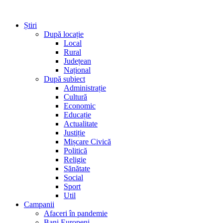
Știri
După locație
Local
Rural
Județean
Național
După subiect
Administrație
Cultură
Economic
Educație
Actualitate
Justiție
Mișcare Civică
Politică
Religie
Sănătate
Social
Sport
Util
Campanii
Afaceri în pandemie
Bani Europeni