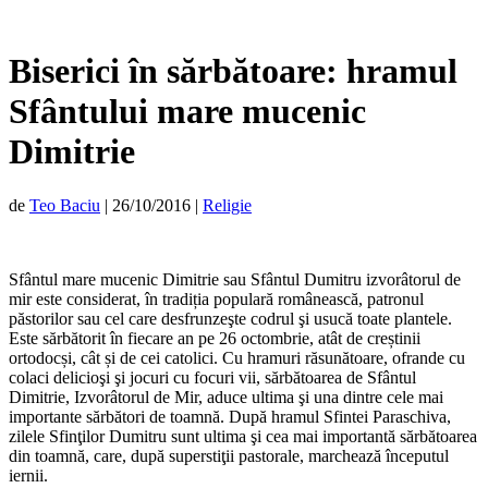
Biserici în sărbătoare: hramul
Sfântului mare mucenic
Dimitrie
de
Teo Baciu
|
26/10/2016
|
Religie
Sfântul mare mucenic Dimitrie sau Sfântul Dumitru izvorâtorul de
mir este considerat, în tradiția populară românească, patronul
păstorilor sau cel care desfrunzeşte codrul şi usucă toate plantele.
Este sărbătorit în fiecare an pe 26 octombrie, atât de creștinii
ortodocși, cât și de cei catolici. Cu hramuri răsunătoare, ofrande cu
colaci delicioşi şi jocuri cu focuri vii, sărbătoarea de Sfântul
Dimitrie, Izvorâtorul de Mir, aduce ultima şi una dintre cele mai
importante sărbători de toamnă. După hramul Sfintei Paraschiva,
zilele Sfinţilor Dumitru sunt ultima şi cea mai importantă sărbătoarea
din toamnă, care, după superstiţii pastorale, marchează începutul
iernii.