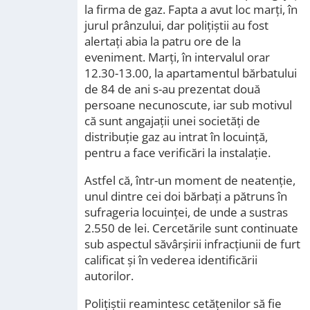
la firma de gaz. Fapta a avut loc marți, în
jurul prânzului, dar polițiștii au fost
alertați abia la patru ore de la
eveniment. Marți, în intervalul orar
12.30-13.00, la apartamentul bărbatului
de 84 de ani s-au prezentat două
persoane necunoscute, iar sub motivul
că sunt angajaţii unei societăți de
distribuție gaz au intrat în locuință,
pentru a face verificări la instalație.
Astfel că, într-un moment de neatenție,
unul dintre cei doi bărbați a pătruns în
sufrageria locuinţei, de unde a sustras
2.550 de lei. Cercetările sunt continuate
sub aspectul săvârşirii infracţiunii de furt
calificat și în vederea identificării
autorilor.
Polițiștii reamintesc cetățenilor să fie