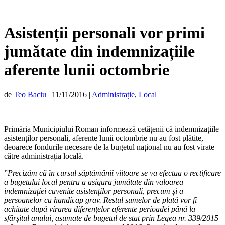
Asistenții personali vor primi
jumătate din indemnizațiile
aferente lunii octombrie
de
Teo Baciu
|
11/11/2016
|
Administrație
,
Local
Primăria Municipiului Roman informează cetățenii că indemnizațiile
asistenților personali, aferente lunii octombrie nu au fost plătite,
deoarece fondurile necesare de la bugetul național nu au fost virate
către administrația locală.
”
Precizăm că în cursul săptămânii viitoare se va efectua o rectificare
a bugetului local pentru a asigura jumătate din valoarea
indemnizației cuvenite asistenților personali, precum și a
persoanelor cu handicap grav. Restul sumelor de plată vor fi
achitate după virarea diferențelor aferente perioadei până la
sfârșitul anului, asumate de bugetul de stat prin Legea nr. 339/2015