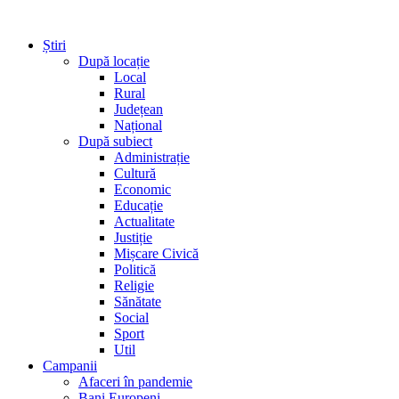
Știri
După locație
Local
Rural
Județean
Național
După subiect
Administrație
Cultură
Economic
Educație
Actualitate
Justiție
Mișcare Civică
Politică
Religie
Sănătate
Social
Sport
Util
Campanii
Afaceri în pandemie
Bani Europeni