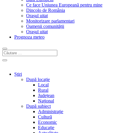
Ce face Uniunea Europeană pentru mine
Dincolo de România
Orașul uitat
Monitorizare parlamentari
Oamenii comunității
Orașul uitat
Prognoza meteo
Știri
După locație
Local
Rural
Județean
Național
După subiect
Administrație
Cultură
Economic
Educație
Actualitate