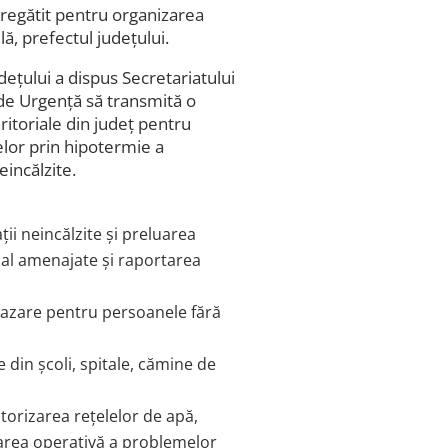
 pregătit pentru organizarea
ă, prefectul județului.
ețului a dispus Secretariatului
 de Urgență să transmită o
eritoriale din județ pentru
lor prin hipotermie a
eincălzite.
ții neincălzite și preluarea
cial amenajate și raportarea
 cazare pentru persoanele fără
 din școli, spitale, cămine de
itorizarea rețelelor de apă,
marea operativă a problemelor