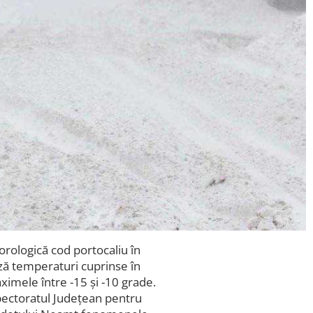
rologică cod portocaliu în
ază temperaturi cuprinse în
ximele între -15 și -10 grade.
pectoratul Județean pentru