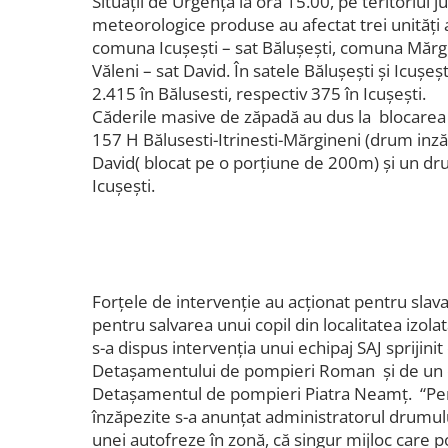
Situații de Urgență la ora 15.00, pe teritoriu
meteorologice produse au afectat trei unități a
comuna Icușești – sat Bălușești, comuna Mărgi
Văleni – sat David. În satele Bălușești și Icușeș
2.415 în Bălusesti, respectiv 375 în Icușești.
Căderile masive de zăpadă au dus la blocarea
157 H Bălusesti-Itrinesti-Mărgineni (drum inză
David( blocat pe o porțiune de 200m) și un d
Icușești.
Forțele de intervenție au acționat pentru slava
pentru salvarea unui copil din localitatea izolată
s-a dispus intervenția unui echipaj SAJ sprijin
Detașamentului de pompieri Roman și de un c
Detașamentul de pompieri Piatra Neamț. “Pe
înzăpezite s-a anunțat administratorul drumul
unei autofreze în zonă, că singur mijloc care p