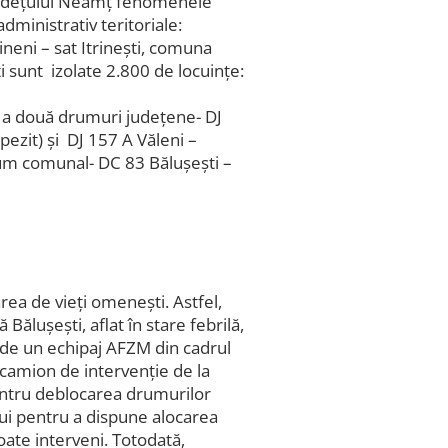
l județului Neamț fenomenele
dministrativ teritoriale:
neni – sat Itrinești, comuna
ti sunt izolate 2.800 de locuințe:
 a două drumuri județene- DJ
pezit) și DJ 157 A Văleni –
rum comunal- DC 83 Bălușești –
rea de vieți omenești. Astfel,
 Bălușești, aflat în stare febrilă,
it de un echipaj AFZM din cadrul
amion de intervenție de la
ntru deblocarea drumurilor
ui pentru a dispune alocarea
oate interveni. Totodată,