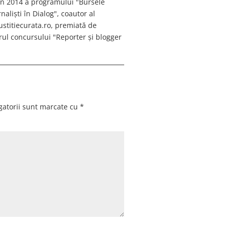
 în 2014 a programului "Bursele
aliști în Dialog", coautor al
justitiecurata.ro, premiată de
ul concursului "Reporter și blogger
gatorii sunt marcate cu
*