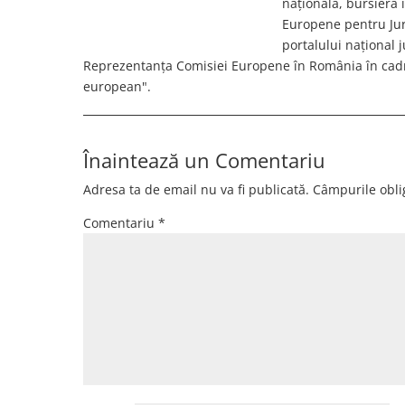
națională, bursieră
Europene pentru Jurn
portalului național 
Reprezentanța Comisiei Europene în România în cadr
european".
Înaintează un Comentariu
Adresa ta de email nu va fi publicată.
Câmpurile obli
Comentariu
*