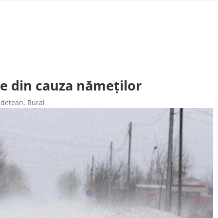
te din cauza nămeților
udețean
,
Rural