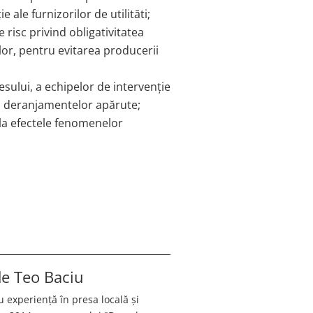
 ale furnizorilor de utilităti;
risc privind obligativitatea
iilor, pentru evitarea producerii
esului, a echipelor de intervenție
ea deranjamentelor apărute;
la efectele fenomenelor
 de
Teo Baciu
u experiență în presa locală și