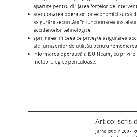
apărute pentru dirijarea forțelor de intervenție
atenționarea operatorilor economici sursă de 
asigurării securitătii în funcționarea instalaț
accidentelor tehnologice;
sprijinirea, în ceea ce privește asigurarea acc
ale furnizorilor de utilităti pentru remedier
informarea operativă a ISU Neamț cu privire 
meteorologice periculoase.
Articol scris
Jurnalist din 2007, c