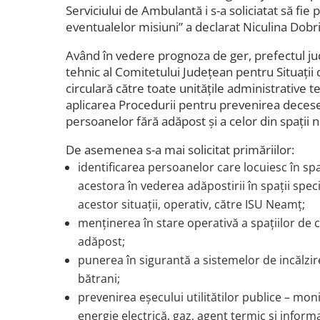
Serviciului de Ambulantă i s-a soliciatat să fie
eventualelor misiuni” a declarat Niculina Dobril
Având în vedere prognoza de ger, prefectul jud
tehnic al Comitetului Județean pentru Situații
circulară către toate unitățile administrative t
aplicarea Procedurii pentru prevenirea decese
persoanelor fără adăpost și a celor din spații n
De asemenea s-a mai solicitat primăriilor:
identificarea persoanelor care locuiesc în spa
acestora în vederea adăpostirii în spații spe
acestor situații, operativ, către ISU Neamț;
menținerea în stare operativă a spațiilor de
adăpost;
punerea în sigurantă a sistemelor de incălzire
bătrani;
prevenirea eșecului utilitătilor publice – mon
energie electrică, gaz, agent termic și infor