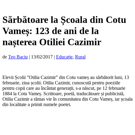
Sărbătoare la Școala din Cotu
Vameș: 123 de ani de la
nașterea Otiliei Cazimir
de
Teo Baciu
|
13/02/2017
|
Educație
,
Rural
Elevii Școlii ”Otilia Cazimir” din Cotu vameș au sărbătorit luni, 13
februarie, ziua școlii. Otilia Cazimir, cunoscută pentru poeziile
pentru copii care au încântat generații, s-a născut, pe 12 februarie
1884 la Cotu Vameș. Scriitoare, poetă, traducătoare și publicistă,
Otilia Cazimir a rămas vie în comunitatea din Cotu Vameș, iar școala
din localitate a primit numele poetei.