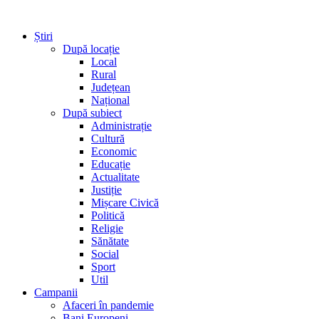
Știri
După locație
Local
Rural
Județean
Național
După subiect
Administrație
Cultură
Economic
Educație
Actualitate
Justiție
Mișcare Civică
Politică
Religie
Sănătate
Social
Sport
Util
Campanii
Afaceri în pandemie
Bani Europeni