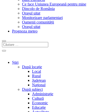
Ce face Uniunea Europeană pentru mine
Dincolo de România
Orașul uitat
Monitorizare parlamentari
Oamenii comunității
Orașul uitat
Prognoza meteo
Știri
După locație
Local
Rural
Județean
Național
După subiect
Administrație
Cultură
Economic
Educație
Actualitate