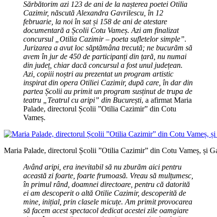
Sărbătorim azi 123 de ani de la nașterea poetei Otilia
Cazimir, născută Alexandra Gavrilescu, în 12
februarie, la noi în sat și 158 de ani de atestare
documentară a Școlii Cotu Vameș. Azi am finalizat
concursul „Otilia Cazimir – poeta sufletelor simple”.
Jurizarea a avut loc săptămâna trecută; ne bucurăm să
avem în jur de 450 de participanți din țară, nu numai
din județ, chiar dacă concursul a fost unul județean.
Azi, copiii noștri au prezentat un program artistic
inspirat din opera Otiliei Cazimir, după care, în dar din
partea Școlii au primit un program susținut de trupa de
teatru „Teatrul cu aripi” din București
, a afirmat Maria
Palade, directorul Școlii ”Otilia Cazimir” din Cotu
Vameș.
Maria Palade, directorul Școlii ”Otilia Cazimir” din Cotu Vameș, și Gabr
Având aripi, era inevitabil să nu zburăm aici pentru
această zi foarte, foarte frumoasă. Vreau să mulțumesc,
în primul rând, doamnei directoare, pentru că datorită
ei am descoperit o altă Otilie Cazimir, descoperită de
mine, inițial, prin clasele micuțe. Am primit provocarea
să facem acest spectacol dedicat acestei zile oamgiare