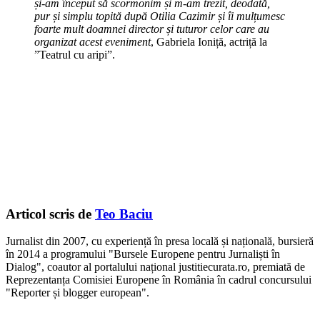
și-am început să scormonim și m-am trezit, deodată,
pur și simplu topită după Otilia Cazimir și îi mulțumesc
foarte mult doamnei director și tuturor celor care au
organizat acest eveniment
, Gabriela Ioniță, actriță la
”Teatrul cu aripi”.
Articol scris de
Teo Baciu
Jurnalist din 2007, cu experiență în presa locală și națională, bursieră
în 2014 a programului "Bursele Europene pentru Jurnaliști în
Dialog", coautor al portalului național justitiecurata.ro, premiată de
Reprezentanța Comisiei Europene în România în cadrul concursului
"Reporter și blogger european".