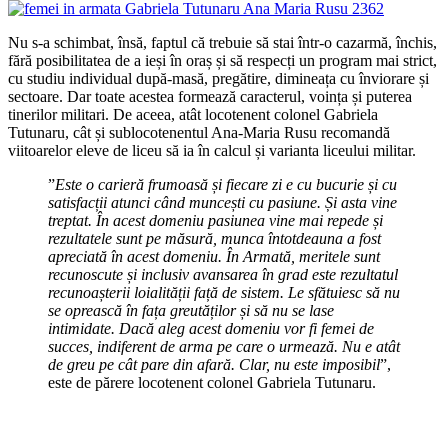
Nu s-a schimbat, însă, faptul că trebuie să stai într-o cazarmă, închis,
fără posibilitatea de a ieși în oraș și să respecți un program mai strict,
cu studiu individual după-masă, pregătire, dimineața cu înviorare și
sectoare. Dar toate acestea formează caracterul, voința și puterea
tinerilor militari. De aceea, atât locotenent colonel Gabriela
Tutunaru, cât și sublocotenentul Ana-Maria Rusu recomandă
viitoarelor eleve de liceu să ia în calcul și varianta liceului militar.
”
Este o carieră frumoasă și fiecare zi e cu bucurie și cu
satisfacții atunci când muncești cu pasiune. Și asta vine
treptat. În acest domeniu pasiunea vine mai repede și
rezultatele sunt pe măsură, munca întotdeauna a fost
apreciată în acest domeniu. În Armată, meritele sunt
recunoscute și inclusiv avansarea în grad este rezultatul
recunoașterii loialității față de sistem. Le sfătuiesc să nu
se oprească în fața greutăților și să nu se lase
intimidate. Dacă aleg acest domeniu vor fi femei de
succes, indiferent de arma pe care o urmează. Nu e atât
de greu pe cât pare din afară. Clar, nu este imposibil
”,
este de părere locotenent colonel Gabriela Tutunaru.