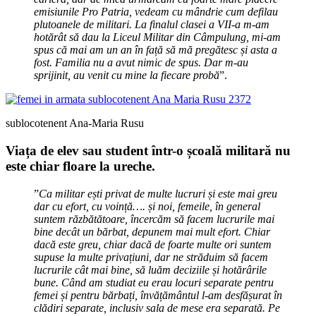
emisiunile Pro Patria, vedeam cu mândrie cum defilau
plutoanele de militari. La finalul clasei a VII-a m-am
hotărât să dau la Liceul Militar din Câmpulung, mi-am
spus că mai am un an în față să mă pregătesc și asta a
fost. Familia nu a avut nimic de spus. Dar m-au
sprijinit, au venit cu mine la fiecare probă
”.
sublocotenent Ana-Maria Rusu
Viața de elev sau student într-o școală militară nu
este chiar floare la ureche.
”
Ca militar ești privat de multe lucruri și este mai greu
dar cu efort, cu voință…. și noi, femeile, în general
suntem răzbătătoare, încercăm să facem lucrurile mai
bine decât un bărbat, depunem mai mult efort. Chiar
dacă este greu, chiar dacă de foarte multe ori suntem
supuse la multe privațiuni, dar ne străduim să facem
lucrurile cât mai bine, să luăm deciziile și hotărârile
bune. Când am studiat eu erau locuri separate pentru
femei și pentru bărbați, învățământul l-am desfășurat în
clădiri separate, inclusiv sala de mese era separată. Pe