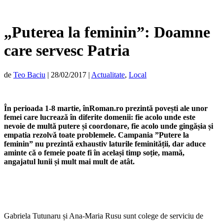
„Puterea la feminin”: Doamne
care servesc Patria
de
Teo Baciu
|
28/02/2017
|
Actualitate
,
Local
În perioada 1-8 martie, înRoman.ro prezintă povești ale unor
femei care lucrează în diferite domenii: fie acolo unde este
nevoie de multă putere și coordonare, fie acolo unde gingășia și
empatia rezolvă toate problemele. Campania ”Putere la
feminin” nu prezintă exhaustiv laturile feminității, dar aduce
aminte că o femeie poate fi în același timp soție, mamă,
angajatul lunii și mult mai mult de atât.
Gabriela Tutunaru și Ana-Maria Rusu sunt colege de serviciu de