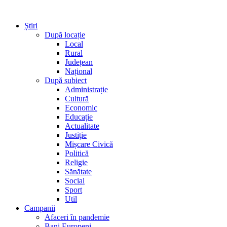
Știri
După locație
Local
Rural
Județean
Național
După subiect
Administrație
Cultură
Economic
Educație
Actualitate
Justiție
Mișcare Civică
Politică
Religie
Sănătate
Social
Sport
Util
Campanii
Afaceri în pandemie
Bani Europeni