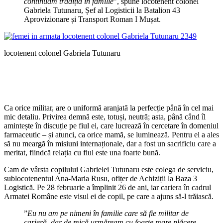
continuăm tradiția în familie
”, spune locotenent colonel
Gabriela Tutunaru, Șef al Logisticii la Batalion 43
Aprovizionare și Transport Roman I Mușat.
locotenent colonel Gabriela Tutunaru
Ca orice militar, are o uniformă aranjată la perfecție până în cel mai
mic detaliu. Privirea demnă este, totuși, neutră; asta, până când îl
amintește în discuție pe fiul ei, care lucrează în cercetare în domeniul
farmaceutic – și atunci, ca orice mamă, se luminează. Pentru el a ales
să nu meargă în misiuni internaționale, dar a fost un sacrificiu care a
meritat, fiindcă relația cu fiul este una foarte bună.
Cam de vârsta copilului Gabrielei Tutunaru este colega de serviciu,
sublocotenentul Ana-Maria Rusu, ofițer de Achiziții la Baza 3
Logistică. Pe 28 februarie a împlinit 26 de ani, iar cariera în cadrul
Armatei Române este visul ei de copil, pe care a ajuns să-l trăiască.
”
Eu nu am pe nimeni în familie care să fie militar de
carieră, dar de mică urmăream cu foarte mare plăcere