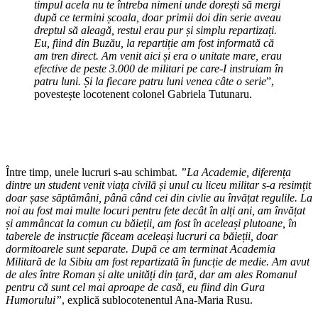
timpul acela nu te întreba nimeni unde dorești să mergi
după ce termini școala, doar primii doi din serie aveau
dreptul să aleagă, restul erau pur și simplu repartizați.
Eu, fiind din Buzău, la repartiție am fost informată că
am tren direct. Am venit aici și era o unitate mare, erau
efective de peste 3.000 de militari pe care-I instruiam în
patru luni. Și la fiecare patru luni venea câte o serie
”,
povestește locotenent colonel Gabriela Tutunaru.
Între timp, unele lucruri s-au schimbat.
”La Academie, diferența
dintre un student venit viața civilă și unul cu liceu militar s-a resimțit
doar șase săptămâni, până când cei din civlie au învățat regulile. La
noi au fost mai multe locuri pentru fete decât în alți ani, am învățat
și ammâncat la comun cu băieții, am fost în aceleași plutoane, în
taberele de instrucție făceam aceleași lucruri ca băieții, doar
dormitoarele sunt separate. După ce am terminat Academia
Militară de la Sibiu am fost repartizată în funcție de medie. Am avut
de ales între Roman și alte unități din țară, dar am ales Romanul
pentru că sunt cel mai aproape de casă, eu fiind din Gura
Humorului”
, explică sublocotenentul Ana-Maria Rusu.