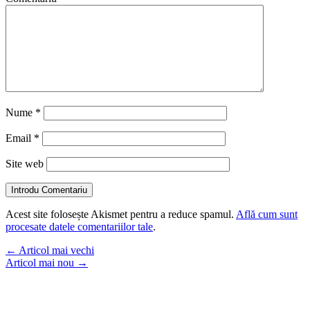
Nume
*
Email
*
Site web
Introdu Comentariu
Acest site folosește Akismet pentru a reduce spamul.
Află cum sunt
procesate datele comentariilor tale
.
←
Articol mai vechi
Articol mai nou
→