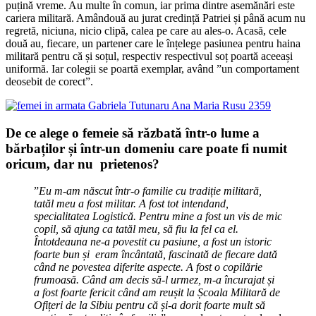
puțină vreme. Au multe în comun, iar prima dintre asemănări este
cariera militară. Amândouă au jurat credință Patriei și până acum nu
regretă, niciuna, nicio clipă, calea pe care au ales-o. Acasă, cele
două au, fiecare, un partener care le înțelege pasiunea pentru haina
militară pentru că și soțul, respectiv respectivul soț poartă aceeași
uniformă. Iar colegii se poartă exemplar, având ”un comportament
deosebit de corect”.
De ce alege o femeie să răzbată într-o lume a
bărbaților și într-un domeniu care poate fi numit
oricum, dar nu prietenos?
”
Eu m-am născut într-o familie cu tradiție militară,
tatăl meu a fost militar. A fost tot intendand,
specialitatea Logistică. Pentru mine a fost un vis de mic
copil, să ajung ca tatăl meu, să fiu la fel ca el.
Întotdeauna ne-a povestit cu pasiune, a fost un istoric
foarte bun și eram încântată, fascinată de fiecare dată
când ne povestea diferite aspecte. A fost o copilărie
frumoasă. Când am decis să-l urmez, m-a încurajat și
a fost foarte fericit când am reușit la Școala Militară de
Ofițeri de la Sibiu pentru că și-a dorit foarte mult să