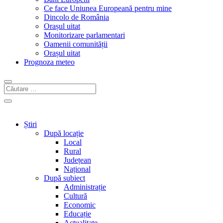
Ce face Uniunea Europeană pentru mine
Dincolo de România
Orașul uitat
Monitorizare parlamentari
Oamenii comunității
Orașul uitat
Prognoza meteo
Știri
După locație
Local
Rural
Județean
Național
După subiect
Administrație
Cultură
Economic
Educație
Actualitate