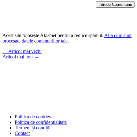
Introdu Comentariu
Acest site folosește Akismet pentru a reduce spamul.
Află cum sunt
procesate datele comentariilor tale
.
←
Articol mai vechi
Articol mai nou
→
Politica de cookies
Politica de confidențialitate
Termeni și condiții
Contact