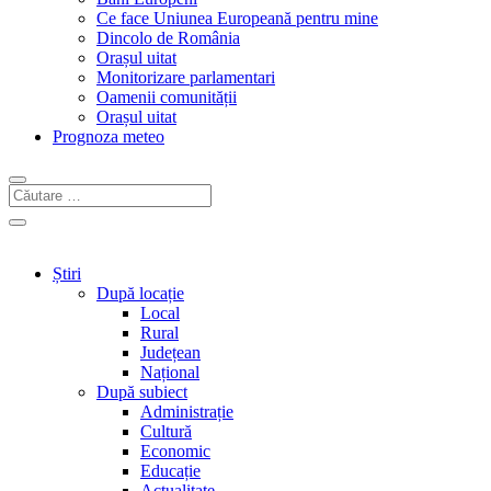
Ce face Uniunea Europeană pentru mine
Dincolo de România
Orașul uitat
Monitorizare parlamentari
Oamenii comunității
Orașul uitat
Prognoza meteo
Știri
După locație
Local
Rural
Județean
Național
După subiect
Administrație
Cultură
Economic
Educație
Actualitate