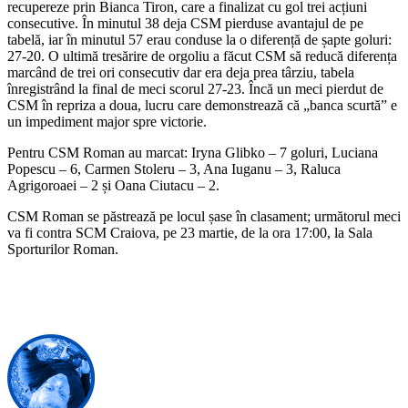
recupereze prin Bianca Tiron, care a finalizat cu gol trei acțiuni
consecutive. În minutul 38 deja CSM pierduse avantajul de pe
tabelă, iar în minutul 57 erau conduse la o diferență de șapte goluri:
27-20. O ultimă tresărire de orgoliu a făcut CSM să reducă diferența
marcând de trei ori consecutiv dar era deja prea târziu, tabela
înregistrând la final de meci scorul 27-23. Încă un meci pierdut de
CSM în repriza a doua, lucru care demonstrează că „banca scurtă” e
un impediment major spre victorie.
Pentru CSM Roman au marcat: Iryna Glibko – 7 goluri, Luciana
Popescu – 6, Carmen Stoleru – 3, Ana Iuganu – 3, Raluca
Agrigoroaei – 2 și Oana Ciutacu – 2.
CSM Roman se păstrează pe locul șase în clasament; următorul meci
va fi contra SCM Craiova, pe 23 martie, de la ora 17:00, la Sala
Sporturilor Roman.