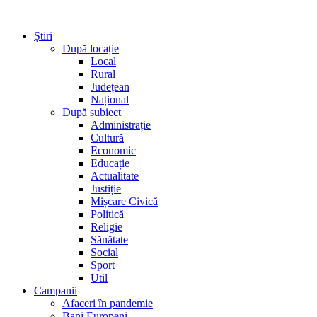
Știri
După locație
Local
Rural
Județean
Național
După subiect
Administrație
Cultură
Economic
Educație
Actualitate
Justiție
Mișcare Civică
Politică
Religie
Sănătate
Social
Sport
Util
Campanii
Afaceri în pandemie
Bani Europeni