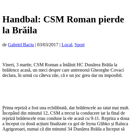
Handbal: CSM Roman pierde
la Brăila
de
Gabriel Baciu
|
03/03/2017
|
Local
,
Sport
Vineri, 3 martie, CSM Roman a întâlnit HC Dunărea Brăila la
brăilence acasă, un meci despre care antrenorul Gheorghe Covaci
declara, în urmă cu câteva zile, că e un joc greu dar nu imposibil.
Prima repriză a fost una echilibrată, dar brăilencele au ratat mai mult.
Începând din minutul 12, CSM a trecut la conducere iar la final de
repriză brăilencele erau conduse la ele acasă cu 9-11. Repriza a doua
a început cu două acțiuni finalizate cu gol de Iryna Glibko și Raluca
Agrigoroaei, numai că din minutul 34 Dunărea Brăila a început să