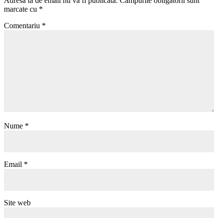
Adresa ta de email nu va fi publicată.
Câmpurile obligatorii sunt
marcate cu
*
Comentariu
*
Nume
*
Email
*
Site web