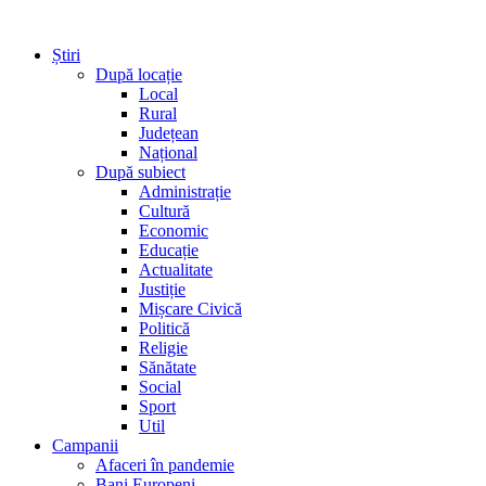
Știri
După locație
Local
Rural
Județean
Național
După subiect
Administrație
Cultură
Economic
Educație
Actualitate
Justiție
Mișcare Civică
Politică
Religie
Sănătate
Social
Sport
Util
Campanii
Afaceri în pandemie
Bani Europeni