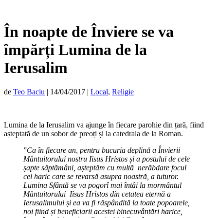
În noapte de Înviere se va
împărți Lumina de la
Ierusalim
de
Teo Baciu
|
14/04/2017
|
Local
,
Religie
Lumina de la Ierusalim va ajunge în fiecare parohie din țară, fiind
așteptată de un sobor de preoți și la catedrala de la Roman.
”
Ca în fiecare an, pentru bucuria deplină a Învierii
Mântuitorului nostru Iisus Hristos și a postului de cele
șapte săptămâni, așteptăm cu multă nerăbdare focul
cel haric care se revarsă asupra noastră, a tuturor.
Lumina Sfântă se va pogorî mai întâi la mormântul
Mântuitorului Iisus Hristos din cetatea eternă a
Ierusalimului și ea va fi răspândită la toate popoarele,
noi fiind și beneficiarii acestei binecuvântări harice,