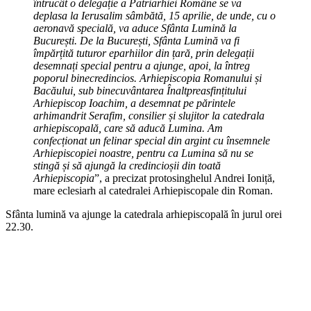
întrucât o delegație a Patriarhiei Române se va
deplasa la Ierusalim sâmbătă, 15 aprilie, de unde, cu o
aeronavă specială, va aduce Sfânta Lumină la
București. De la București, Sfânta Lumină va fi
împărțită tuturor eparhiilor din țară, prin delegații
desemnați special pentru a ajunge, apoi, la întreg
poporul binecredincios. Arhiepiscopia Romanului și
Bacăului, sub binecuvântarea Înaltpreasfințitului
Arhiepiscop Ioachim, a desemnat pe părintele
arhimandrit Serafim, consilier și slujitor la catedrala
arhiepiscopală, care să aducă Lumina. Am
confecționat un felinar special din argint cu însemnele
Arhiepiscopiei noastre, pentru ca Lumina să nu se
stingă și să ajungă la credincioșii din toată
Arhiepiscopia
”, a precizat protosinghelul Andrei Ioniță,
mare eclesiarh al catedralei Arhiepiscopale din Roman.
Sfânta lumină va ajunge la catedrala arhiepiscopală în jurul orei
22.30.