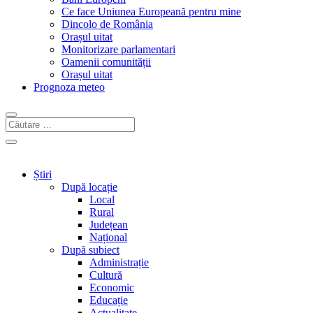
Ce face Uniunea Europeană pentru mine
Dincolo de România
Orașul uitat
Monitorizare parlamentari
Oamenii comunității
Orașul uitat
Prognoza meteo
Știri
După locație
Local
Rural
Județean
Național
După subiect
Administrație
Cultură
Economic
Educație
Actualitate