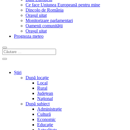
Ce face Uniunea Europeană pentru mine
Dincolo de România
Orașul uitat
Monitorizare parlamentari
Oamenii comunității
Orașul uitat
Prognoza meteo
Știri
După locație
Local
Rural
Județean
Național
După subiect
Administrație
Cultură
Economic
Educație
Actualitate