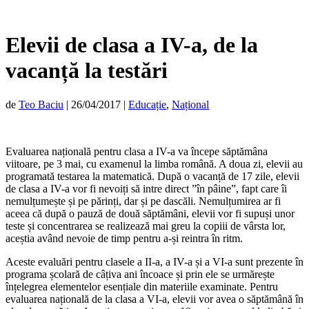
Elevii de clasa a IV-a, de la
vacanță la testări
de
Teo Baciu
|
26/04/2017
|
Educație
,
Național
Evaluarea națională pentru clasa a IV-a va începe săptămâna
viitoare, pe 3 mai, cu examenul la limba română. A doua zi, elevii au
programată testarea la matematică. După o vacanță de 17 zile, elevii
de clasa a IV-a vor fi nevoiți să intre direct ”în pâine”, fapt care îi
nemulțumește și pe părinți, dar și pe dascăli. Nemulțumirea ar fi
aceea că după o pauză de două săptămâni, elevii vor fi supuși unor
teste și concentrarea se realizează mai greu la copiii de vârsta lor,
aceștia având nevoie de timp pentru a-și reintra în ritm.
Aceste evaluări pentru clasele a II-a, a IV-a și a VI-a sunt prezente în
programa școlară de câțiva ani încoace și prin ele se urmărește
înțelegrea elementelor esențiale din materiile examinate. Pentru
evaluarea națională de la clasa a VI-a, elevii vor avea o săptămână în