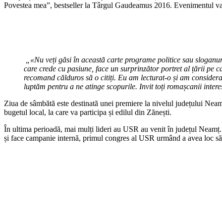
Povestea mea”, bestseller la Târgul Gaudeamus 2016. Evenimentul va în
„«Nu veți găsi în această carte programe politice sau sloganuri 
care crede cu pasiune, face un surprinzător portret al țării pe 
recomand călduros să o citiți. Eu am lecturat-o și am considera
luptăm pentru a ne atinge scopurile. Invit toți romașcanii intere
Ziua de sâmbătă este destinată unei premiere la nivelul județului Neamț:
bugetul local, la care va participa și edilul din Zănești.
În ultima perioadă, mai mulți lideri au USR au venit în județul Neamț.
și face campanie internă, primul congres al USR urmând a avea loc să