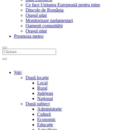
Ce face Uniunea Europeană pentru mine
Dincolo de România
Orașul uitat
Monitorizare parlamentari
Oamenii comunității
Orașul uitat
Prognoza meteo
Știri
După locație
Local
Rural
Județean
Național
După subiect
Administrație
Cultură
Economic
Educație
Actualitate