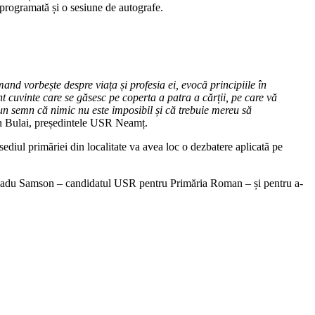
programată și o sesiune de autografe.
and vorbește despre viața și profesia ei, evocă principiile în
t cuvinte care se găsesc pe coperta a patra a cărții, pe care vă
un semn că nimic nu este imposibil și că trebuie mereu să
ian Bulai, președintele USR Neamț.
sediul primăriei din localitate va avea loc o dezbatere aplicată pe
 pe Radu Samson – candidatul USR pentru Primăria Roman – și pentru a-