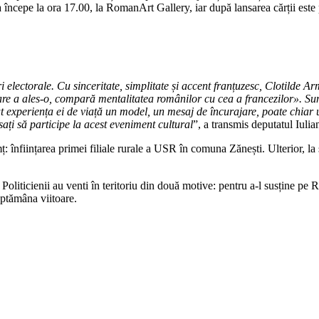
cepe la ora 17.00, la RomanArt Gallery, iar după lansarea cărții este 
electorale. Cu sinceritate, simplitate și accent franțuzesc, Clotilde Arm
care a ales-o, compară mentalitatea românilor cu cea a francezilor». Sun
t experiența ei de viață un model, un mesaj de încurajare, poate chiar 
sați să participe la acest eveniment cultural
”, a transmis deputatul Iul
 înființarea primei filiale rurale a USR în comuna Zănești. Ulterior, la 
 Politicienii au venti în teritoriu din două motive: pentru a-l susține
ptămâna viitoare.