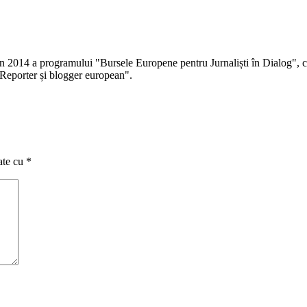
 în 2014 a programului "Bursele Europene pentru Jurnaliști în Dialog", co
Reporter și blogger european".
ate cu
*