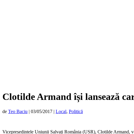
Clotilde Armand își lansează c
de
Teo Baciu
|
03/05/2017
|
Local
,
Politică
Vicepreședintele Uniunii Salvați România (USR), Clotilde Armand, va 