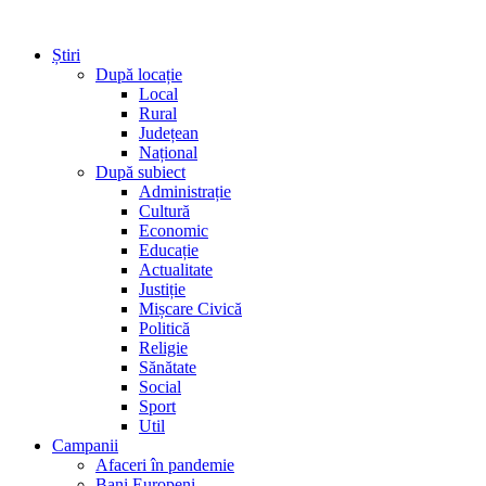
Știri
După locație
Local
Rural
Județean
Național
După subiect
Administrație
Cultură
Economic
Educație
Actualitate
Justiție
Mișcare Civică
Politică
Religie
Sănătate
Social
Sport
Util
Campanii
Afaceri în pandemie
Bani Europeni