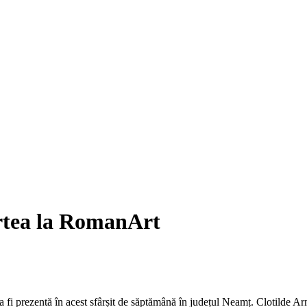
artea la RomanArt
fi prezentă în acest sfârșit de săptămână în județul Neamț. Clotilde A