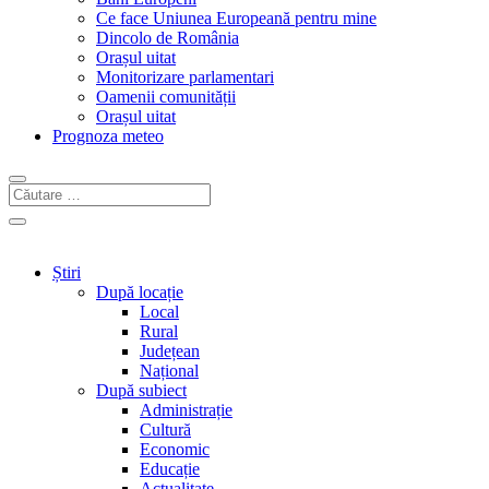
Ce face Uniunea Europeană pentru mine
Dincolo de România
Orașul uitat
Monitorizare parlamentari
Oamenii comunității
Orașul uitat
Prognoza meteo
Știri
După locație
Local
Rural
Județean
Național
După subiect
Administrație
Cultură
Economic
Educație
Actualitate