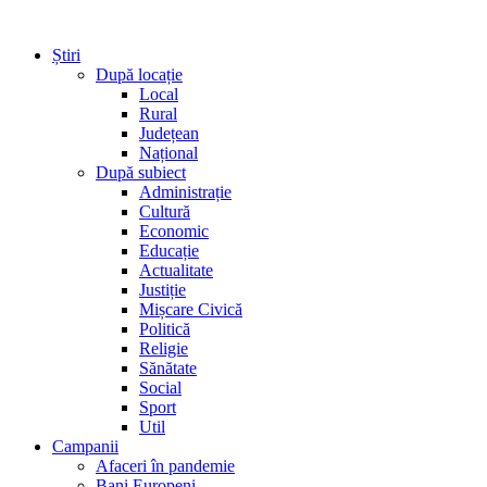
Știri
După locație
Local
Rural
Județean
Național
După subiect
Administrație
Cultură
Economic
Educație
Actualitate
Justiție
Mișcare Civică
Politică
Religie
Sănătate
Social
Sport
Util
Campanii
Afaceri în pandemie
Bani Europeni