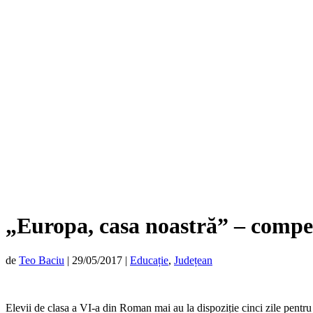
„Europa, casa noastră” – competi
de
Teo Baciu
|
29/05/2017
|
Educație
,
Județean
Elevii de clasa a VI-a din Roman mai au la dispoziție cinci zile pentru 