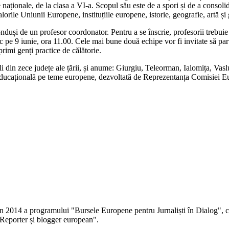
e naționale, de la clasa a VI-a. Scopul său este de a spori și de a conso
lorile Uniunii Europene, instituțiile europene, istorie, geografie, artă ș
nduși de un profesor coordonator. Pentru a se înscrie, profesorii trebui
c pe 9 iunie, ora 11.00. Cele mai bune două echipe vor fi invitate să part
 primi genți practice de călătorie.
li din zece județe ale țării, și anume: Giurgiu, Teleorman, Ialomița, Vas
ducațională pe teme europene, dezvoltată de Reprezentanța Comisiei 
 în 2014 a programului "Bursele Europene pentru Jurnaliști în Dialog", co
Reporter și blogger european".