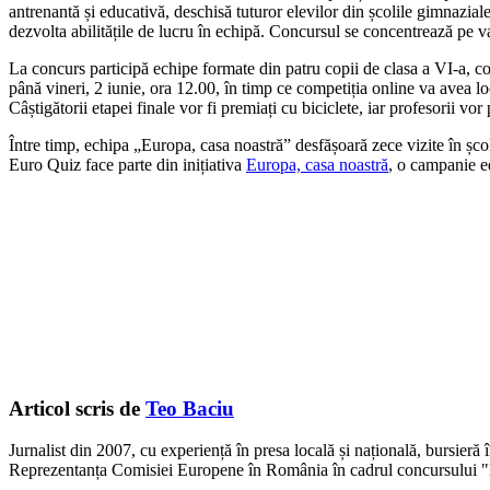
antrenantă și educativă, deschisă tuturor elevilor din școlile gimnazial
dezvolta abilitățile de lucru în echipă. Concursul se concentrează pe va
La concurs participă echipe formate din patru copii de clasa a VI-a, co
până vineri, 2 iunie, ora 12.00, în timp ce competiția online va avea lo
Câștigătorii etapei finale vor fi premiați cu biciclete, iar profesorii vor
Între timp, echipa „Europa, casa noastră” desfășoară zece vizite în șco
Euro Quiz face parte din inițiativa
Europa, casa noastră
, o campanie e
Articol scris de
Teo Baciu
Jurnalist din 2007, cu experiență în presa locală și națională, bursieră
Reprezentanța Comisiei Europene în România în cadrul concursului "