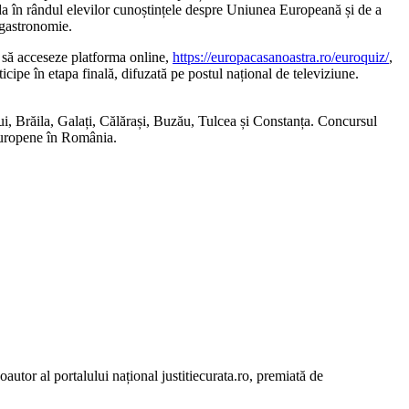
lida în rândul elevilor cunoștințele despre Uniunea Europeană și de a
i gastronomie.
e să acceseze platforma online,
https://europacasanoastra.ro/euroquiz/
,
icipe în etapa finală, difuzată pe postul național de televiziune.
lui, Brăila, Galați, Călărași, Buzău, Tulcea și Constanța. Concursul
Europene în România.
autor al portalului național justitiecurata.ro, premiată de