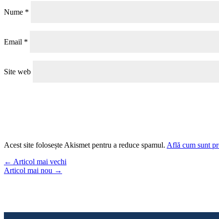
Nume
*
Email
*
Site web
Acest site folosește Akismet pentru a reduce spamul.
Află cum sunt pro
←
Articol mai vechi
Articol mai nou
→