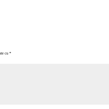
ate cu
*