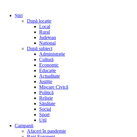
Știri
După locație
Local
Rural
Județean
Național
După subiect
Administrație
Cultură
Economic
Educație
Actualitate
Justiție
Mișcare Civică
Politică
Religie
Sănătate
Social
Sport
Util
Campanii
Afaceri în pandemie
Bani Europeni