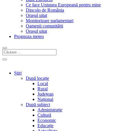
Ce face Uniunea Europeană pentru mine
Dincolo de România
Orașul uitat
Monitorizare parlamentari
Oamenii comunității
Orașul uitat
Prognoza meteo
Știri
După locație
Local
Rural
Județean
Național
După subiect
Administrație
Cultură
Economic
Educație
Actualitate