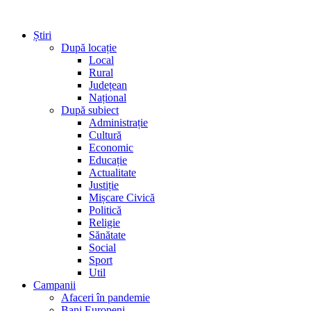
Știri
După locație
Local
Rural
Județean
Național
După subiect
Administrație
Cultură
Economic
Educație
Actualitate
Justiție
Mișcare Civică
Politică
Religie
Sănătate
Social
Sport
Util
Campanii
Afaceri în pandemie
Bani Europeni