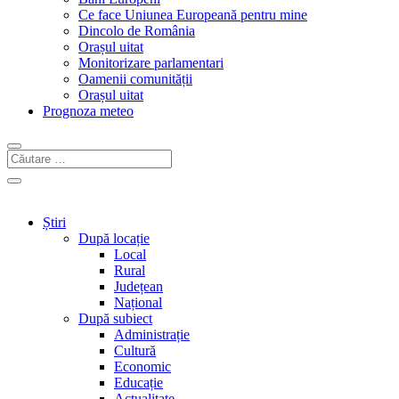
Ce face Uniunea Europeană pentru mine
Dincolo de România
Orașul uitat
Monitorizare parlamentari
Oamenii comunității
Orașul uitat
Prognoza meteo
Știri
După locație
Local
Rural
Județean
Național
După subiect
Administrație
Cultură
Economic
Educație
Actualitate