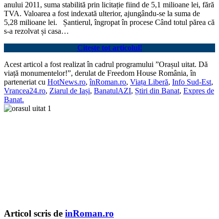
anului 2011, suma stabilită prin licitație fiind de 5,1 milioane lei, fără
TVA. Valoarea a fost indexată ulterior, ajungându-se la suma de
5,28 milioane lei. Șantierul, îngropat în procese
Când totul părea că
s-a rezolvat și casa…
Citește tot articolul!
Acest articol a fost realizat în cadrul programului ”Orașul uitat. Dă
viață monumentelor!”, derulat de Freedom House România, în
parteneriat cu
HotNews.ro
,
înRoman.ro
,
Viața Liberă
,
Info Sud-Est
,
Vrancea24.ro
,
Ziarul de Iași
,
BanatulAZI
,
Știri din Banat
,
Expres de
Banat.
Articol scris de
inRoman.ro