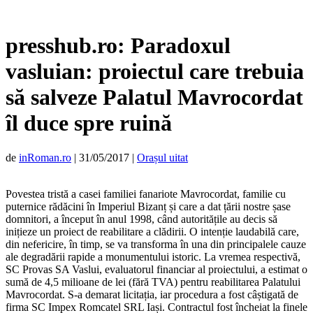
presshub.ro: Paradoxul
vasluian: proiectul care trebuia
să salveze Palatul Mavrocordat
îl duce spre ruină
de
inRoman.ro
|
31/05/2017
|
Orașul uitat
Povestea tristă a casei familiei fanariote Mavrocordat, familie cu
puternice rădăcini în Imperiul Bizanț și care a dat țării nostre șase
domnitori, a început în anul 1998, când autoritățile au decis să
inițieze un proiect de reabilitare a clădirii. O intenție laudabilă care,
din nefericire, în timp, se va transforma în una din principalele cauze
ale degradării rapide a monumentului istoric. La vremea respectivă,
SC Provas SA Vaslui, evaluatorul financiar al proiectului, a estimat o
sumă de 4,5 milioane de lei (fără TVA) pentru reabilitarea Palatului
Mavrocordat. S-a demarat licitația, iar procedura a fost câștigată de
firma SC Impex Romcatel SRL Iași. Contractul fost încheiat la finele