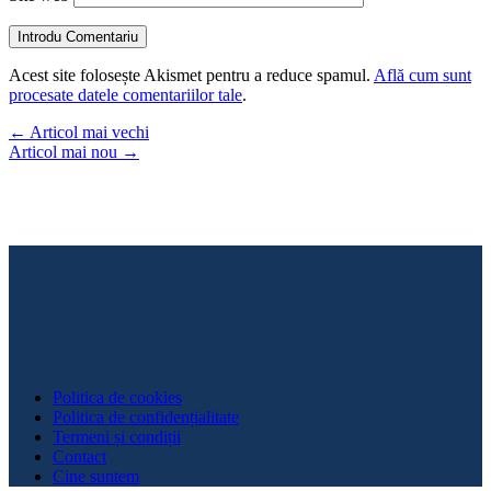
Introdu Comentariu
Acest site folosește Akismet pentru a reduce spamul.
Află cum sunt
procesate datele comentariilor tale
.
←
Articol mai vechi
Articol mai nou
→
Politica de cookies
Politica de confidențialitate
Termeni și condiții
Contact
Cine suntem