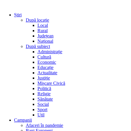
Știri
După locație
Local
Rural
Județean
Național
După subiect
Administrație
Cultură
Economic
Educație
Actualitate
Justiție
Mișcare Civică
Politică
Religie
Sănătate
Social
Sport
Util
Campanii
Afaceri în pandemie
Bani Europeni