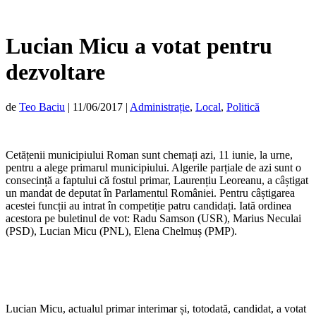
Lucian Micu a votat pentru
dezvoltare
de
Teo Baciu
|
11/06/2017
|
Administrație
,
Local
,
Politică
Cetățenii municipiului Roman sunt chemați azi, 11 iunie, la urne,
pentru a alege primarul municipiului. Algerile parțiale de azi sunt o
consecință a faptului că fostul primar, Laurențiu Leoreanu, a câștigat
un mandat de deputat în Parlamentul României. Pentru câștigarea
acestei funcții au intrat în competiție patru candidați. Iată ordinea
acestora pe buletinul de vot: Radu Samson (USR), Marius Neculai
(PSD), Lucian Micu (PNL), Elena Chelmuș (PMP).
Lucian Micu, actualul primar interimar și, totodată, candidat, a votat