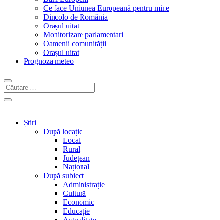
Ce face Uniunea Europeană pentru mine
Dincolo de România
Orașul uitat
Monitorizare parlamentari
Oamenii comunității
Orașul uitat
Prognoza meteo
Știri
După locație
Local
Rural
Județean
Național
După subiect
Administrație
Cultură
Economic
Educație
Actualitate