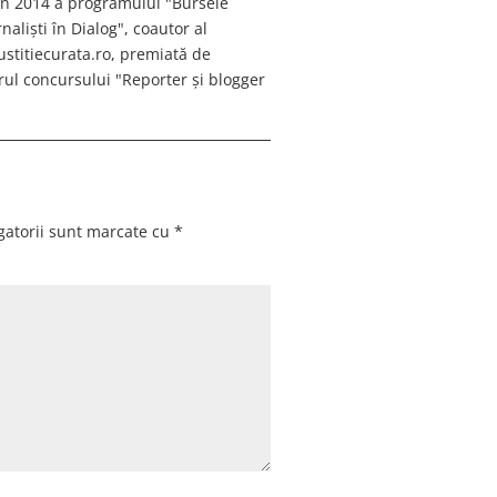
 în 2014 a programului "Bursele
aliști în Dialog", coautor al
justitiecurata.ro, premiată de
ul concursului "Reporter și blogger
gatorii sunt marcate cu
*