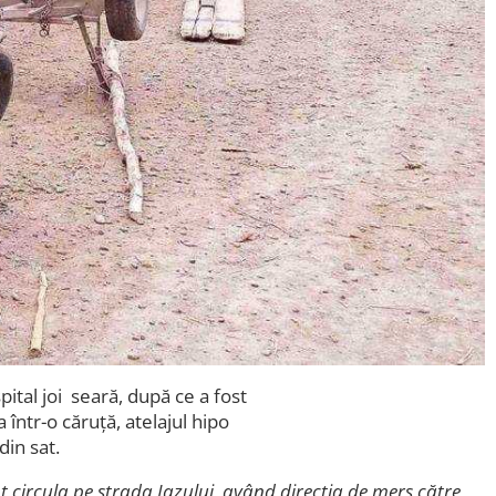
pital joi seară, după ce a fost
a într-o căruță, atelajul hipo
din sat.
nt circula pe strada Iazului, având direcţia de mers către