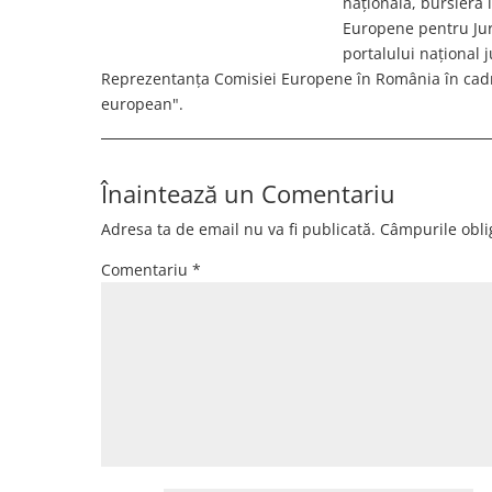
națională, bursieră
Europene pentru Jurn
portalului național 
Reprezentanța Comisiei Europene în România în cadr
european".
Înaintează un Comentariu
Adresa ta de email nu va fi publicată.
Câmpurile obli
Comentariu
*