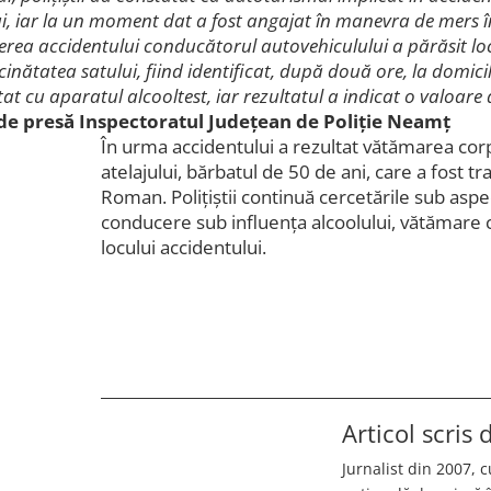
ui, iar la un moment dat a fost angajat în manevra de mers în
ea accidentului conducătorul autovehiculului a părăsit lo
cinătatea satului, fiind identificat, după două ore, la domici
stat cu aparatul alcooltest, iar rezultatul a indicat o valoare
e presă Inspectoratul Județean de Poliție Neamț
În urma accidentului a rezultat vătămarea cor
atelajului, bărbatul de 50 de ani, care a fost tr
Roman. Polițiștii continuă cercetările sub aspec
conducere sub influența alcoolului, vătămare c
locului accidentului.
Articol scris
Jurnalist din 2007, c