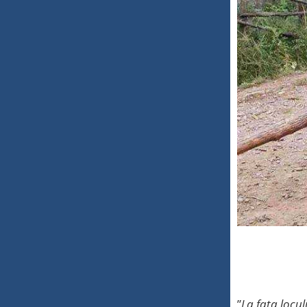
”
La fața locul