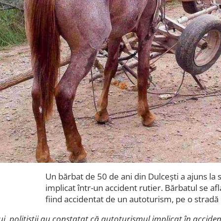
Un bărbat de 50 de ani din Dulcești a ajuns la s
implicat într-un accident rutier. Bărbatul se afl
fiind accidentat de un autoturism, pe o stradă 
ui, polițiștii au constatat că autoturismul implicat în accide