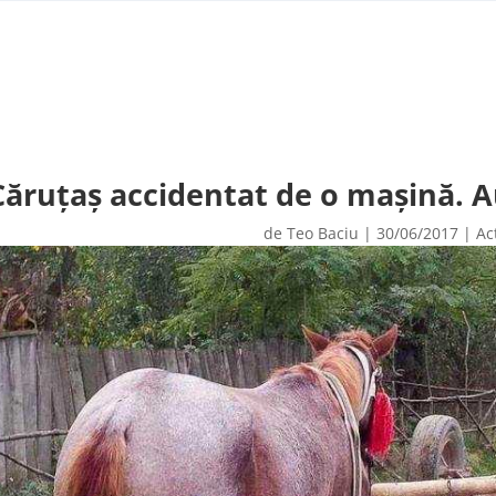
Căruțaș accidentat de o mașină. Au
de
Teo Baciu
|
30/06/2017
|
Ac