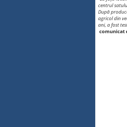
centrul satul
După producer
agricol din ve
ani, a fost te
comunicat d