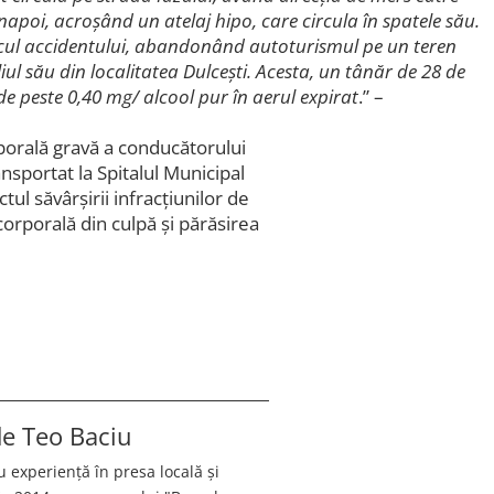
apoi, acroșând un atelaj hipo, care circula în spatele său.
cul accidentului, abandonând autoturismul pe un teren
liul său din localitatea Dulceşti. Acesta, un tânăr de 28 de
 de peste 0,40 mg/ alcool pur în aerul expirat
.” –
porală gravă a conducătorului
ansportat la Spitalul Municipal
tul săvârșirii infracțiunilor de
orporală din culpă și părăsirea
 de
Teo Baciu
u experiență în presa locală și