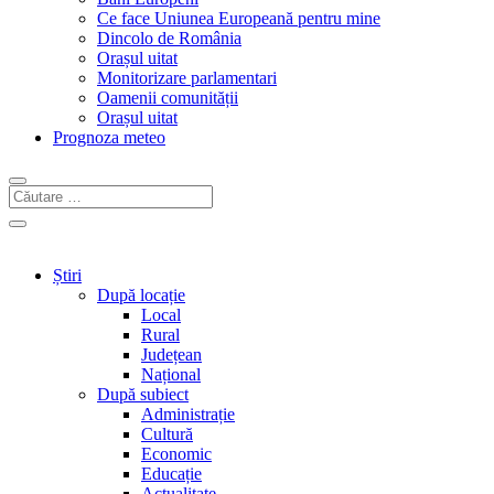
Ce face Uniunea Europeană pentru mine
Dincolo de România
Orașul uitat
Monitorizare parlamentari
Oamenii comunității
Orașul uitat
Prognoza meteo
Știri
După locație
Local
Rural
Județean
Național
După subiect
Administrație
Cultură
Economic
Educație
Actualitate