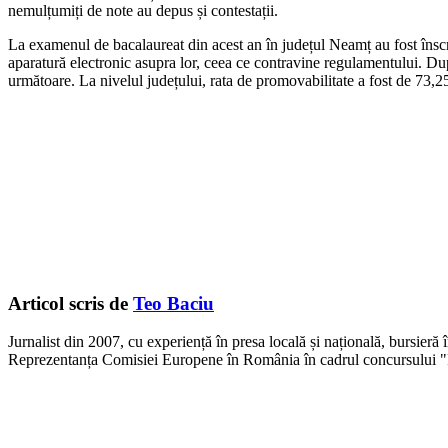
nemulțumiți de note au depus și contestații.
La examenul de bacalaureat din acest an în județul Neamț au fost înscri
aparatură electronic asupra lor, ceea ce contravine regulamentului. După
următoare. La nivelul județului, rata de promovabilitate a fost de 73,2
Articol scris de
Teo Baciu
Jurnalist din 2007, cu experiență în presa locală și națională, bursieră
Reprezentanța Comisiei Europene în România în cadrul concursului "