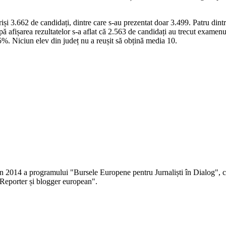
și 3.662 de candidați, dintre care s-au prezentat doar 3.499. Patru dintr
 afișarea rezultatelor s-a aflat că 2.563 de candidați au trecut examenul 
5%. Niciun elev din județ nu a reușit să obțină media 10.
 în 2014 a programului "Bursele Europene pentru Jurnaliști în Dialog", co
Reporter și blogger european".