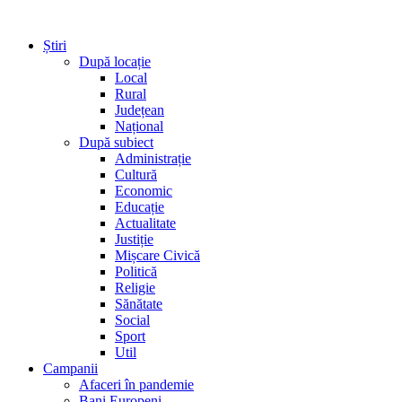
Știri
După locație
Local
Rural
Județean
Național
După subiect
Administrație
Cultură
Economic
Educație
Actualitate
Justiție
Mișcare Civică
Politică
Religie
Sănătate
Social
Sport
Util
Campanii
Afaceri în pandemie
Bani Europeni