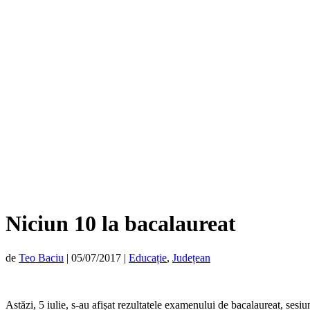
Niciun 10 la bacalaureat
de
Teo Baciu
|
05/07/2017
|
Educație
,
Județean
Astăzi, 5 iulie, s-au afișat rezultatele examenului de bacalaureat, sesiu