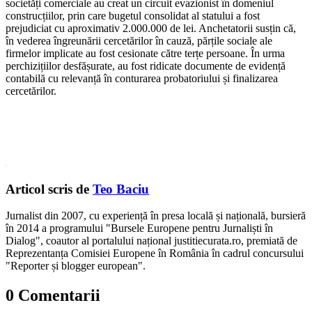
societăți comerciale au creat un circuit evazionist în domeniul
construcțiilor, prin care bugetul consolidat al statului a fost
prejudiciat cu aproximativ 2.000.000 de lei. Anchetatorii susțin că,
în vederea îngreunării cercetărilor în cauză, părțile sociale ale
firmelor implicate au fost cesionate către terțe persoane. În urma
perchizițiilor desfășurate, au fost ridicate documente de evidență
contabilă cu relevanță în conturarea probatoriului și finalizarea
cercetărilor.
Articol scris de
Teo Baciu
Jurnalist din 2007, cu experiență în presa locală și națională, bursieră
în 2014 a programului "Bursele Europene pentru Jurnaliști în
Dialog", coautor al portalului național justitiecurata.ro, premiată de
Reprezentanța Comisiei Europene în România în cadrul concursului
"Reporter și blogger european".
0 Comentarii