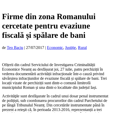
Firme din zona Romanului
cercetate pentru evaziune
fiscală și spălare de bani
de
Teo Baciu
|
27/07/2017
|
Economic
,
Justiție
,
Rural
Ofițerii din cadrul Serviciului de Investigarea Criminalității
Economice Neamț au desfășurat joi, 27 iulie, patru perchiziții în
vederea documentării activității infracționale într-o cauză privind
săvârșirea infracțiunilor de evaziune fiscală și spălare de bani. Trei
locații vizate de perchiziții sunt dintr-o comună limitrofă
municipiului Roman și una dintr-o localitate din județul Iași.
Activităţile sunt desfăşurate în cadrul unui dosar penal instrumentat
de polițiști, sub coordonarea procurorilor din cadrul Parchetului de
pe lângă Tribunalul Neamț. Din cercetările instrumentate până în
prezent a reieşit că, în perioada 2013-2016, reprezentanții a trei