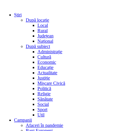
Știri
După locație
Local
Rural
Județean
Național
După subiect
Administrație
Cultură
Economic
Educație
Actualitate
Justiție
Mișcare Civică
Politică
Religie
Sănătate
Social
Sport
Util
Campanii
Afaceri în pandemie
Bani Europeni