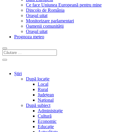
Ce face Uniunea Europeană pentru mine
Dincolo de România
Orașul uitat
Monitorizare parlamentari
Oamenii comunității
Orașul uitat
Prognoza meteo
Știri
După locație
Local
Rural
Județean
Național
După subiect
Administrație
Cultură
Economic
Educație
Actualitate