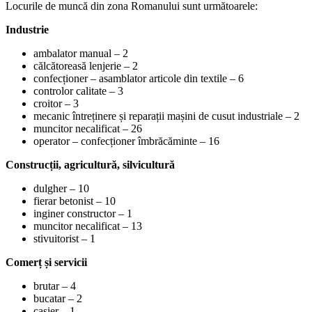
Locurile de muncă din zona Romanului sunt următoarele:
Industrie
ambalator manual – 2
călcătoreasă lenjerie – 2
confecționer – asamblator articole din textile – 6
controlor calitate – 3
croitor – 3
mecanic întreținere și reparații mașini de cusut industriale – 2
muncitor necalificat – 26
operator – confecționer îmbrăcăminte – 16
Construcții, agricultură, silvicultură
dulgher – 10
fierar betonist – 10
inginer constructor – 1
muncitor necalificat – 13
stivuitorist – 1
Comerț și servicii
brutar – 4
bucatar – 2
casier – 1