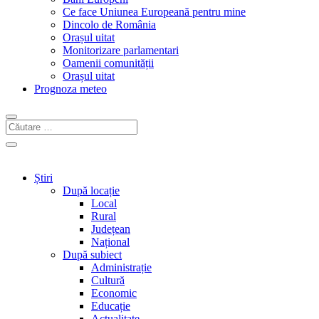
Ce face Uniunea Europeană pentru mine
Dincolo de România
Orașul uitat
Monitorizare parlamentari
Oamenii comunității
Orașul uitat
Prognoza meteo
Știri
După locație
Local
Rural
Județean
Național
După subiect
Administrație
Cultură
Economic
Educație
Actualitate