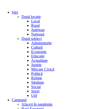
Știri
După locație
Local
Rural
Județean
Național
După subiect
Administrație
Cultură
Economic
Educație
Actualitate
Justiție
Mișcare Civică
Politică
Religie
Sănătate
Social
Sport
Util
Campanii
Afaceri în pandemie
Bani Europeni