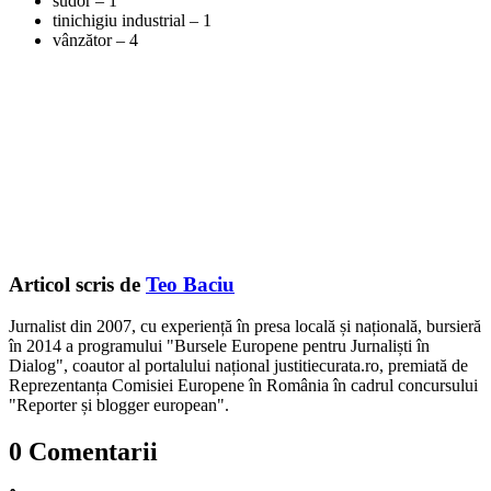
sudor – 1
tinichigiu industrial – 1
vânzător – 4
Articol scris de
Teo Baciu
Jurnalist din 2007, cu experiență în presa locală și națională, bursieră
în 2014 a programului "Bursele Europene pentru Jurnaliști în
Dialog", coautor al portalului național justitiecurata.ro, premiată de
Reprezentanța Comisiei Europene în România în cadrul concursului
"Reporter și blogger european".
0 Comentarii