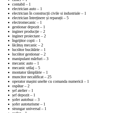
contabil – 1
electrician auto – 1
electrician în construcții civile si industriale – 1
electrician întreținere și reparații – 5
electromecanic – 1
gestionar depozit – 1
inginer producție – 2
inginer proiectare – 2
îngrijitor copii – 1
lăcătuș mecanic – 2
lucrător bucătărie – 1
lucrător gestionar – 2
manipulant mărfuri – 3
mecanic auto – 1
mecanic utilaj – 5
montator tâmplărie – 1
muncitor necalificat – 25
operator mașini unelte cu comanda numerică – 1
ospătar – 2
șef atelier – 1
șef depozit – 1
șofer autobuz – 3
șofer autoturisme – 1
strungar universal – 1