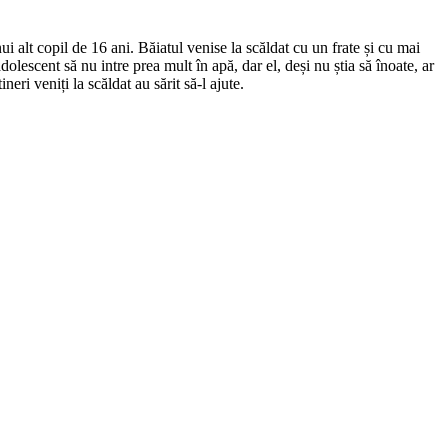
i alt copil de 16 ani. Băiatul venise la scăldat cu un frate și cu mai
olescent să nu intre prea mult în apă, dar el, deși nu știa să înoate, ar
ineri veniți la scăldat au sărit să-l ajute.