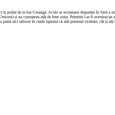
t la podul de la Ion Creangă. Acolo se reclamase dispariția în Siret a unu
iceni) și nu cunoșteau atât de bine zona. Prietenii l-ar fi avertizat pe ad
a putut să-l salveze în ciuda faptului că atât prietenii victimei, cât și alți t