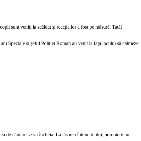
copii sunt veniți la scăldat și reacția lor a fost pe măsură. Tatăl
iuni Speciale și șeful Poliției Roman au venit la fața locului să calmeze
nea de căutare se va încheia. La lăsarea întunericului, pompierii au