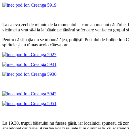
La câteva zeci de minute de la momentul la care au început căutările, la fa
victimei a vrut să-l ia la bătaie pe tânărul șofer care venise cu grupul 
Pentru că situația nu se îmbunătățea, polițiștii Postului de Poliție Ion
spiritele și au rămas acolo câteva ore.
La 19.30, trupul băiatului nu fusese găsit, iar localnicii spuneau că zo
abandonat căutările. Acestea vor fi reluate luni dimineață, cu scafandri 