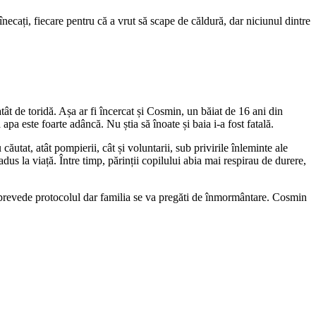
înecați, fiecare pentru că a vrut să scape de căldură, dar niciunul dintre
tât de toridă. Așa ar fi încercat și Cosmin, un băiat de 16 ani din
pa este foarte adâncă. Nu știa să înoate și baia i-a fost fatală.
ăutat, atât pompierii, cât și voluntarii, sub privirile înleminte ale
us la viață. Între timp, părinții copilului abia mai respirau de durere,
m prevede protocolul dar familia se va pregăti de înmormântare. Cosmin