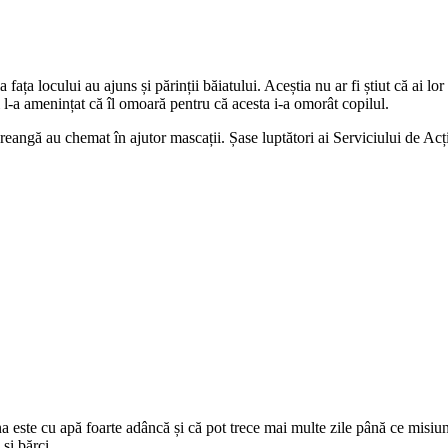
ța locului au ajuns și părinții băiatului. Aceștia nu ar fi știut că ai lor 
și l-a amenințat că îl omoară pentru că acesta i-a omorât copilul.
 Creangă au chemat în ajutor mascații. Șase luptători ai Serviciului de Acț
na este cu apă foarte adâncă și că pot trece mai multe zile până ce misiu
și bărci.