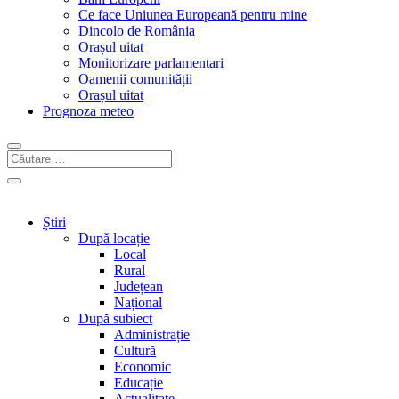
Ce face Uniunea Europeană pentru mine
Dincolo de România
Orașul uitat
Monitorizare parlamentari
Oamenii comunității
Orașul uitat
Prognoza meteo
Știri
După locație
Local
Rural
Județean
Național
După subiect
Administrație
Cultură
Economic
Educație
Actualitate