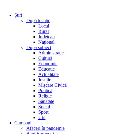
Știri
După locație
Local
Rural
Județean
Național
După subiect
Administrație
Cultură
Economic
Educație
Actualitate
Justiție
Mișcare Civică
Politică
Religie
Sănătate
Social
Sport
Util
Campanii
Afaceri în pandemie
Bani Europeni