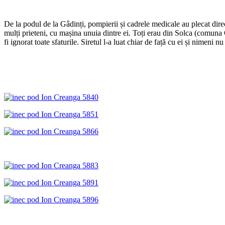
De la podul de la Gâdinți, pompierii și cadrele medicale au plecat direc
mulți prieteni, cu mașina unuia dintre ei. Toți erau din Solca (comuna On
fi ignorat toate sfaturile. Siretul l-a luat chiar de față cu ei și nimeni nu 