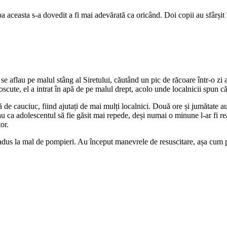
ba aceasta s-a dovedit a fi mai adevărată ca oricând. Doi copii au sfârșit 
e aflau pe malul stâng al Siretului, căutând un pic de răcoare într-o zi a
ute, el a intrat în apă de pe malul drept, acolo unde localnicii spun că a
 de cauciuc, fiind ajutați de mai mulți localnici. Două ore și jumătate au c
 ca adolescentul să fie găsit mai repede, deși numai o minune l-ar fi read
or.
și adus la mal de pompieri. Au început manevrele de resuscitare, așa cu