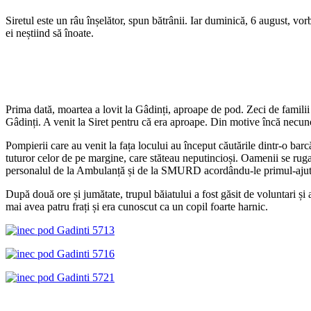
Siretul este un râu înșelător, spun bătrânii. Iar duminică, 6 august, vor
ei neștiind să înoate.
Prima dată, moartea a lovit la Gâdinți, aproape de pod. Zeci de familii s
Gâdinți. A venit la Siret pentru că era aproape. Din motive încă necunosc
Pompierii care au venit la fața locului au început căutările dintr-o barcă
tuturor celor de pe margine, care stăteau neputincioși. Oamenii se rugau
personalul de la Ambulanță și de la SMURD acordându-le primul-ajut
După două ore și jumătate, trupul băiatului a fost găsit de voluntari 
mai avea patru frați și era cunoscut ca un copil foarte harnic.