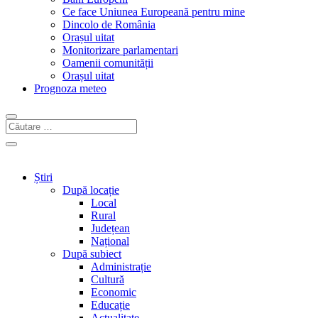
Ce face Uniunea Europeană pentru mine
Dincolo de România
Orașul uitat
Monitorizare parlamentari
Oamenii comunității
Orașul uitat
Prognoza meteo
Știri
După locație
Local
Rural
Județean
Național
După subiect
Administrație
Cultură
Economic
Educație
Actualitate