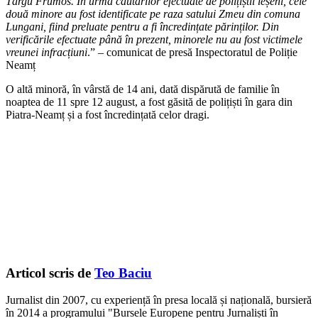
Târgu Frumos. În urma căutărilor efectuate de polițiștii ieșeni, cele
două minore au fost identificate pe raza satului Zmeu din comuna
Lungani, fiind preluate pentru a fi încredințate părinților. Din
verificările efectuate până în prezent, minorele nu au fost victimele
vreunei infracțiuni
.” – comunicat de presă Inspectoratul de Poliție
Neamț
O altă minoră, în vârstă de 14 ani, dată dispărută de familie în
noaptea de 11 spre 12 august, a fost găsită de polițiști în gara din
Piatra-Neamț și a fost încredințată celor dragi.
Articol scris de
Teo Baciu
Jurnalist din 2007, cu experiență în presa locală și națională, bursieră
în 2014 a programului "Bursele Europene pentru Jurnaliști în