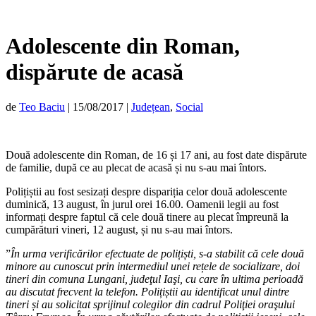
Adolescente din Roman,
dispărute de acasă
de
Teo Baciu
|
15/08/2017
|
Județean
,
Social
Două adolescente din Roman, de 16 și 17 ani, au fost date dispărute
de familie, după ce au plecat de acasă și nu s-au mai întors.
Polițiștii au fost sesizați despre dispariția celor două adolescente
duminică, 13 august, în jurul orei 16.00. Oamenii legii au fost
informați despre faptul că cele două tinere au plecat împreună la
cumpărături vineri, 12 august, și nu s-au mai întors.
”
În urma verificărilor efectuate de polițiști, s-a stabilit că cele două
minore au cunoscut prin intermediul unei rețele de socializare, doi
tineri din comuna Lungani, judeţul Iaşi, cu care în ultima perioadă
au discutat frecvent la telefon. Polițiștii au identificat unul dintre
tineri și au solicitat sprijinul colegilor din cadrul Poliţiei oraşului