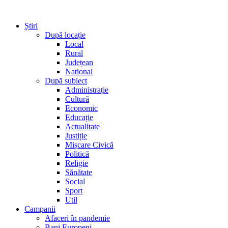
Știri
După locație
Local
Rural
Județean
Național
După subiect
Administrație
Cultură
Economic
Educație
Actualitate
Justiție
Mișcare Civică
Politică
Religie
Sănătate
Social
Sport
Util
Campanii
Afaceri în pandemie
Bani Europeni