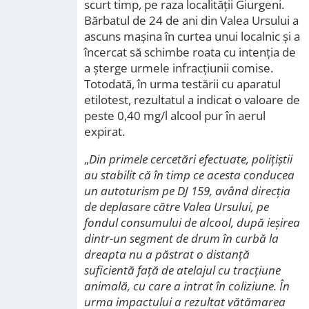
scurt timp, pe raza localității Giurgeni.
Bărbatul de 24 de ani din Valea Ursului a
ascuns mașina în curtea unui localnic și a
încercat să schimbe roata cu intenţia de
a şterge urmele infracţiunii comise.
Totodată, în urma testării cu aparatul
etilotest, rezultatul a indicat o valoare de
peste 0,40 mg/l alcool pur în aerul
expirat.
„
Din primele cercetări efectuate, polițiștii
au stabilit că în timp ce acesta conducea
un autoturism pe DJ 159, având direcţia
de deplasare către Valea Ursului, pe
fondul consumului de alcool, după ieşirea
dintr-un segment de drum în curbă la
dreapta nu a păstrat o distanţă
suficientă faţă de atelajul cu tracţiune
animală, cu care a intrat în coliziune. În
urma impactului a rezultat vătămarea