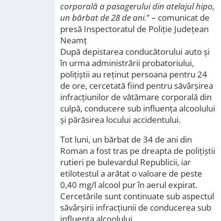
corporală a pasagerului din atelajul hipo,
un bărbat de 28 de ani.
” – comunicat de
presă Inspectoratul de Poliție Județean
Neamț
După depistarea conducătorului auto și
în urma administrării probatoriului,
polițiștii au reținut persoana pentru 24
de ore, cercetată fiind pentru săvârșirea
infracțiunilor de vătămare corporală din
culpă, conducere sub influența alcoolului
și părăsirea locului accidentului.
Tot luni, un bărbat de 34 de ani din
Roman a fost tras pe dreapta de polițiștii
rutieri pe bulevardul Republicii, iar
etilotestul a arătat o valoare de peste
0,40 mg/l alcool pur în aerul expirat.
Cercetările sunt continuate sub aspectul
săvârșirii infracțiunii de conducerea sub
influența alcoolului.