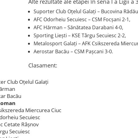
Alte rezultate ale etapei în seria I a Ligii a 
Suporter Club Oţelul Galaţi – Bucovina Rădăuţ
AFC Odorheiu Secuiesc – CSM Focşani 2-1,
AFC Hărman – Sănătatea Darabani 4-0,
Sporting Lieşti – KSE Târgu Secuiesc 2-2,
Metalosport Galaţi – AFK Csikszereda Miercur
Aerostar Bacău – CSM Paşcani 3-0.
Clasament:
er Club Oţelul Galaţi
ărman
tar Bacău
Roman
ikszereda Miercurea Ciuc
dorheiu Secuiesc
c Cetate Râşnov
rgu Secuiesc