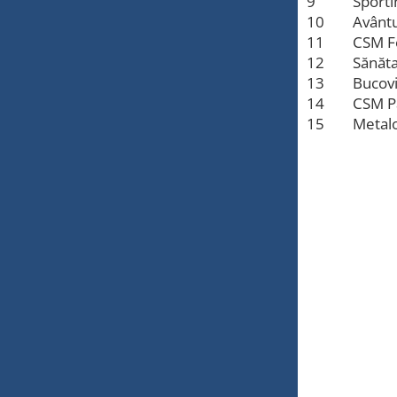
9
Sporti
10
Avântu
11
CSM F
12
Sănăt
13
Bucovi
14
CSM P
15
Metalo