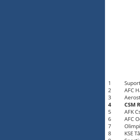
1
Suport
2
AFC H
3
Aeros
4
CSM 
5
AFK Cs
6
AFC O
7
Olimpi
8
KSE Tâ